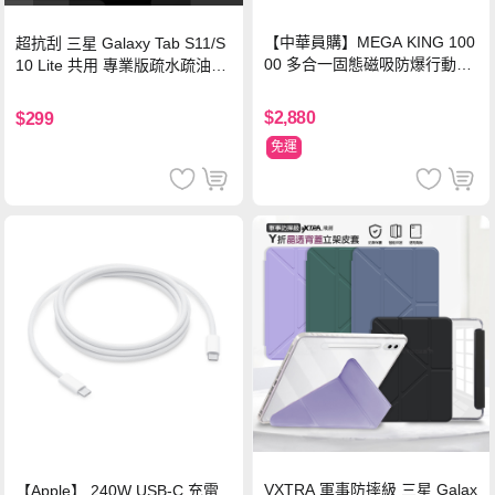
【中華員購】MEGA KING 100
超抗刮 三星 Galaxy Tab S11/S
00 多合一固態磁吸防爆行動電
10 Lite 共用 專業版疏水疏油9H
源 冰曜白
鋼化玻璃膜 平板玻璃貼
$2,880
$299
免運
VXTRA 軍事防摔級 三星 Galax
【Apple】 240W USB-C 充電