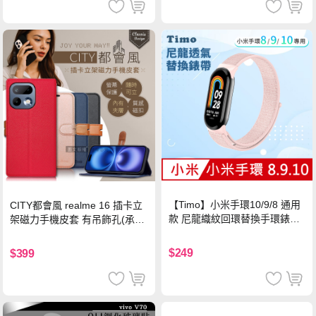
【Timo】小米手環10/9/8 通用
CITY都會風 realme 16 插卡立
款 尼龍織紋回環替換手環錶帶-
架磁力手機皮套 有吊飾孔(承諾
珍珠粉
黑)
$249
$399