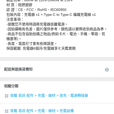
額定功率：880W at 110V/1840W at 230V
材 質：阻燃塑膠
認 證：CE、FCC、RoHS、IEC60950
包裝內容：充電器 x1 + Type-C to Type-C 編織充電線 x1
注意事項：
-提醒您不使用時請將充電器拔離電源。
-因拍攝略有色差，圖片僅供參考，顏色請以實際收到商品為準。
-商品不包含協助拍攝之物品(例如卡片、電池、手機、零錢、耳
機塞等)。
-長度、寬度尺寸會有些微誤差。
保固範圍: 充電器6個月/充電線享七天鑑賞期
配送與退換貨需知
相關分類
穿戴 音訊 配件
>
充電．線材
>
旅充、電源轉接器
穿戴 音訊 配件
>
充電．線材
>
充電設備