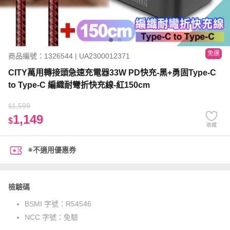
免運
商品編號：1326544 | UA2300012371
CITY萬用轉接頭急速充電器33W PD快充-黑+勇固Type-C
to Type-C 編織耐彎折快充線-紅150cm
1,599
$
1,149
$
收藏
※不適用優惠券
檢驗碼
BSMI 字號：
R54546
NCC 字號：
免驗