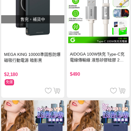
售完，補貨中
AIDOGA 100W快充 Type-C充
MEGA KING 10000準固態防爆
電線傳輸線 液態矽膠硅膠 2M
磁吸行動電源 暗影黑
支援iPhone17/安卓/手機/平板
$490
$2,180
免運