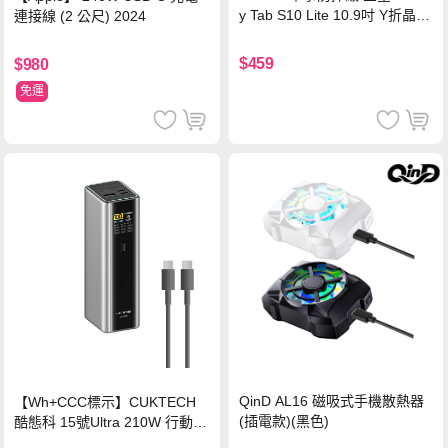
y Tab S10 Lite 10.9吋 Y折晶透
連接線 (2 公尺) 2024
背蓋立架皮套 含筆槽(經典黑)
$459
$980
免運
QinD AL16 磁吸式手機散熱器
【Wh+CCC標示】CUKTECH
(插電款)(黑色)
酷態科 15號Ultra 210W 行動電
源 20000mAh (PB200U) -灰色