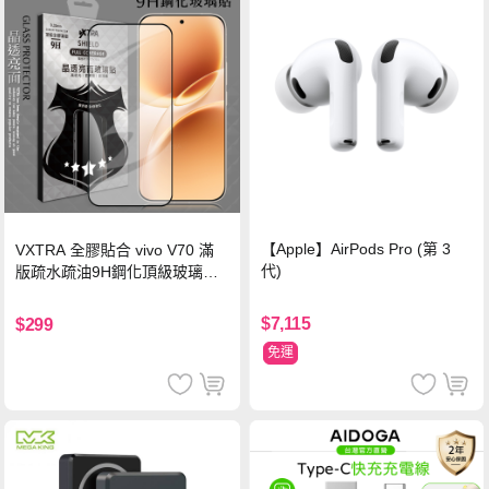
【Apple】AirPods Pro (第 3
VXTRA 全膠貼合 vivo V70 滿
代)
版疏水疏油9H鋼化頂級玻璃貼
保護貼(黑)
$7,115
$299
免運