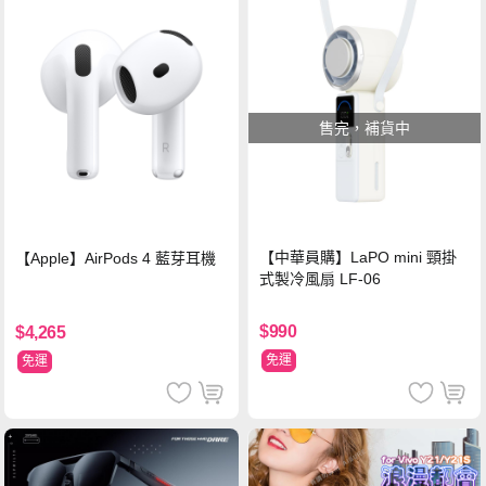
售完，補貨中
【中華員購】LaPO mini 頸掛
【Apple】AirPods 4 藍芽耳機
式製冷風扇 LF-06
$990
$4,265
免運
免運