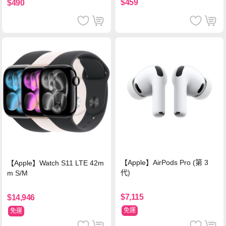
$459
$490
【Apple】AirPods Pro (第 3
【Apple】Watch S11 LTE 42m
代)
m S/M
$7,115
$14,946
免運
免運