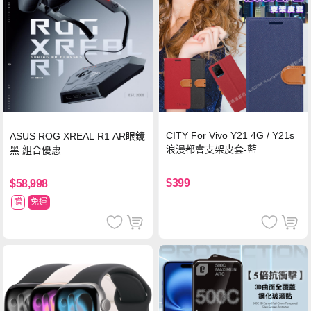
CITY For Vivo Y21 4G / Y21s
ASUS ROG XREAL R1 AR眼鏡
浪漫都會支架皮套-藍
黑 組合優惠
$399
$58,998
贈
免運