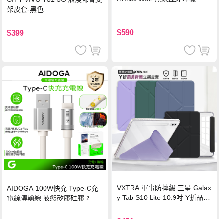
架皮套-黑色
$590
$399
VXTRA 軍事防摔級 三星 Galax
AIDOGA 100W快充 Type-C充
y Tab S10 Lite 10.9吋 Y折晶透
電線傳輸線 液態矽膠硅膠 2M
背蓋立架皮套 含筆槽(經典黑)
支援iPhone17/安卓/手機/平板