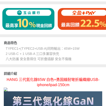
商品特色
TYPEC1+(TYPEC2+USB-A)同時輸出：45W+15W
2 USB-C + 1 USB-A 三口多兼容快充
八大防護 安全靠得住 可折疊插腳 安全不傷機
詳細介紹
HANG 三代氮化鎵65W 白色+勇固線耐彎折編織線USB-
iphone/ipad-150cm