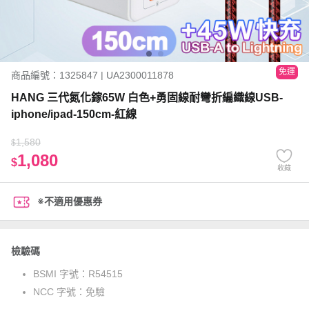
免運
商品編號：1325847 | UA2300011878
HANG 三代氮化鎵65W 白色+勇固線耐彎折編織線USB-
iphone/ipad-150cm-紅線
1,580
$
1,080
$
收藏
※不適用優惠券
檢驗碼
BSMI 字號：
R54515
NCC 字號：
免驗