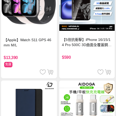
【5倍抗衝擊】iPhone 16/15/1
【Apple】Watch S11 GPS 46
4 Pro 500C 3D曲面全覆蓋鋼化
mm M/L
玻璃貼 0.5mm極窄邊框 防指紋
保護貼
$590
$13,390
免運