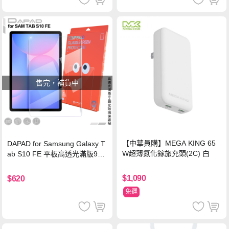
售完，補貨中
【中華員購】MEGA KING 65
DAPAD for Samsung Galaxy T
W超薄氮化鎵旅充頭(2C) 白
ab S10 FE 平板高透光滿版9H
鋼化玻璃保護貼
$1,090
$620
免運