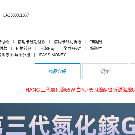
︱
UA2300011867
次付款
︱
信用卡分期付款
︱
信用卡紅利折抵
︱
神腦門
y付款
︱
Pi拍錢包
︱
台灣Pay
︱
全盈+PAY
︱
悠遊付
銀角零卡-無卡分期
︱
iPASS MONEY
商品介紹
規格
HANG 三代氮化鎵65W 白色+勇固線耐彎折編織線USB-ip