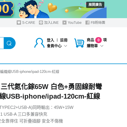
展開廣告
S-CARE
加入LINE
YouTube
FB粉絲團
商品
項
登入
︱
註冊
0
購物車
會員中心
SB-iphone/ipad-120cm-紅線
G 三代氮化鎵65W 白色+勇固線耐彎
USB-iphone/ipad-120cm-紅線
(TYPEC2+USB-A)同時輸出：45W+15W
 + 1 USB-A 三口多兼容快充
安全靠得住 可折疊插腳 安全不傷機