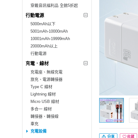
穿戴音訊福利品 全館5折起
行動電源
5000mAh以下
5001mAh-10000mAh
10001mAh-19999mAh
20000mAh以上
行動電源
充電．線材
充電座、無線充電
旅充、電源轉接器
Type C 線材
Lightning 線材
Micro USB 線材
多合一 線材
轉接器、轉接線
車充
充電設備
分享
收藏