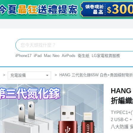
iPhone17
iPad
Mac Neo
AirPods
衛生紙
LG家電租賃服務
HANG 三代氮化鎵65W 白色+勇固線耐彎折編織線U
充電設備
HAN
折編織線
TYPEC1+
2 USB-C
八大防護 