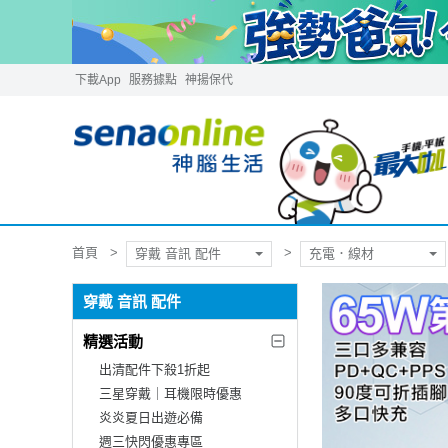
下載App
服務據點
神揚保代
首頁
穿戴 音訊 配件
充電．線材
穿戴 音訊 配件
精選活動
出清配件下殺1折起
三星穿戴｜耳機限時優惠
炎炎夏日出遊必備
週三快閃優惠專區