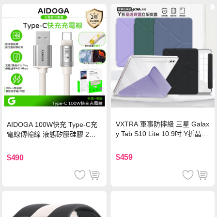
VXTRA 軍事防摔級 三星 Galax
AIDOGA 100W快充 Type-C充
y Tab S10 Lite 10.9吋 Y折晶透
電線傳輸線 液態矽膠硅膠 2M
背蓋立架皮套 含筆槽(經典黑)
支援iPhone17/安卓/手機/平板
$459
$490