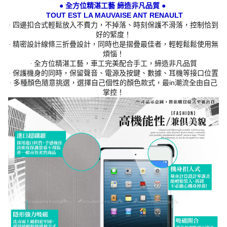
● 全方位精湛工藝 締造非凡品質 ●
TOUT EST LA MAUVAISE ANT RENAULT
‧ 四邊扣合式輕鬆放入不費力，不掉落、時刻保護不滑落，控制恰到
好的緊度！
‧ 精密設計線條三折疊設計，同時也是摺疊最佳者，輕輕鬆鬆使用無
煩惱！
‧ 全方位精湛工藝，車工完美配合手工，締造非凡品質
‧ 保護機身的同時，保留聲音、電源及按鍵、數據、耳機等接口位置
‧ 多種顏色隨意挑選，選擇自己個性的顏色款式，最in潮流全由自己
掌控！