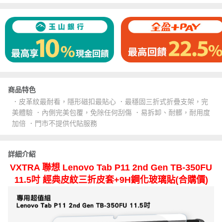
商品特色
．皮革紋最耐看，隱形磁扣最貼心 ．最穩固三折式折疊支架，完
美體驗 ．內側完美包覆，免除任何刮傷 ．易拆卸、耐髒，耐用度
加倍 ．門市不提供代貼服務
詳細介紹
VXTRA 聯想 Lenovo Tab P11 2nd Gen TB-350FU
11.5吋 經典皮紋三折皮套+9H鋼化玻璃貼(合購價)