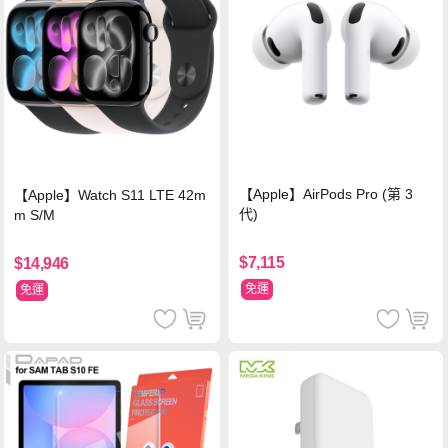
【Apple】AirPods Pro (第 3
【Apple】Watch S11 LTE 42m
代)
m S/M
$7,115
$14,946
免運
免運