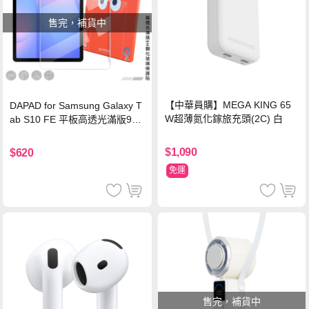
售完，補貨中
【中華員購】MEGA KING 65
DAPAD for Samsung Galaxy T
W超薄氮化鎵旅充頭(2C) 白
ab S10 FE 平板高透光滿版9H
鋼化玻璃保護貼
$1,090
$620
免運
售完，補貨中