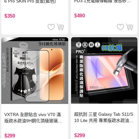
PD3.1充電線傳輸線 液態矽膠
6 Pro SKIN Pro 皮套(藍色)
硅膠 2M 支援iPhone17/安卓/手
機/平板/筆電
$490
$350
超抗刮 三星 Galaxy Tab S11/S
VXTRA 全膠貼合 vivo V70 滿
10 Lite 共用 專業版疏水疏油9
版疏水疏油9H鋼化頂級玻璃貼
H鋼化玻璃膜 平板玻璃貼
保護貼(黑)
$299
$299