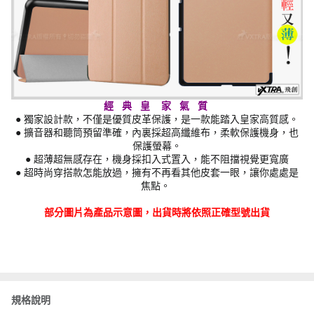
經 典 皇 家 氣 質
● 獨家設計款，不僅是優質皮革保護，是一款能踏入皇家高質感。
● 擴音器和聽筒預留準確，內裏採超高纖維布，柔軟保護機身，也
保護螢幕。
● 超薄超無感存在，機身採扣入式置入，能不阻擋視覺更寬廣
● 超時尚穿搭款怎能放過，擁有不再看其他皮套一眼，讓你處處是
焦點。
部分圖片為產品示意圖，出貨時將依照正確型號出貨
規格說明