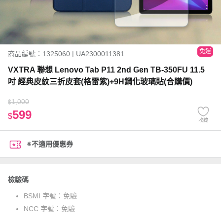
免運
商品編號：1325060 | UA2300011381
VXTRA 聯想 Lenovo Tab P11 2nd Gen TB-350FU 11.5
吋 經典皮紋三折皮套(格雷紫)+9H鋼化玻璃貼(合購價)
1,000
$
599
$
收藏
※不適用優惠券
檢驗碼
BSMI 字號：
免驗
NCC 字號：
免驗