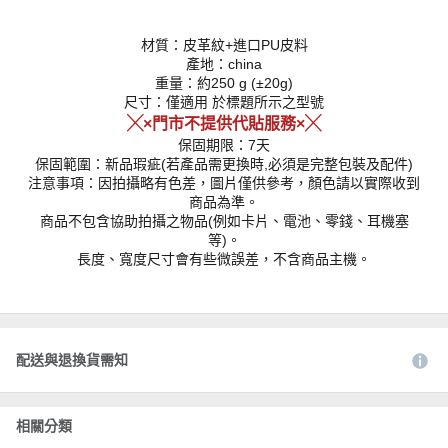
材質：皮革紋+進口PU皮料
產地：china
重量：約250 g (±20g)
尺寸：僅適用 於標題所示之型號
╳×門市不提供代貼服務×╳
保固期限：7天
保固範圍：新品瑕疵(若產品需更換時,必須是完整包裝及配件)
注意事項：因拍攝略有色差，圖片僅供參考，顏色請以實際收到
商品為準。
商品不包含協助拍攝之物品(例如卡片、電池、零錢、耳機塞
等)。
長度、寬度尺寸會有些微誤差，不含商品主機。
配送與退換貨需知
相關分類