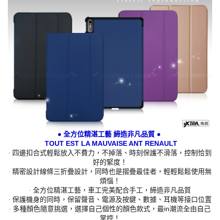
● 全方位精湛工藝 締造非凡品質 ●
TOUT EST LA MAUVAISE ANT RENAULT
‧ 四邊扣合式輕鬆放入不費力，不掉落、時刻保護不滑落，控制恰到
好的緊度！
‧ 精密設計線條三折疊設計，同時也是摺疊最佳者，輕輕鬆鬆使用無
煩惱！
‧ 全方位精湛工藝，車工完美配合手工，締造非凡品質
‧ 保護機身的同時，保留聲音、電源及按鍵、數據、耳機等接口位置
‧ 多種顏色隨意挑選，選擇自己個性的顏色款式，最in潮流全由自己
掌控！