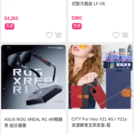
式製冷風扇 LF-06
$990
$4,265
免運
免運
CITY For Vivo Y21 4G / Y21s
ASUS ROG XREAL R1 AR眼鏡
浪漫都會支架皮套-藍
黑 組合優惠