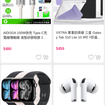
VXTRA 軍事防摔級 三星 Galax
AIDOGA 100W快充 Type-C充
y Tab S10 Lite 10.9吋 Y折晶透
電線傳輸線 液態矽膠硅膠 2M
背蓋立架皮套 含筆槽(經典黑)
支援iPhone17/安卓/手機/平板
$459
$490