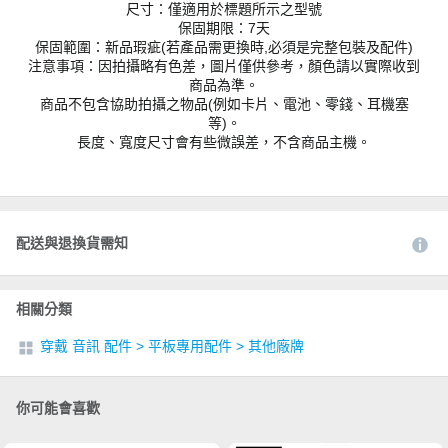
尺寸：僅適用於標題所示之型號
保固期限：7天
保固範圍：新品瑕疵(若產品需更換時,必須是完整包裝及配件)
注意事項：因拍攝略有色差，圖片僅供參考，顏色請以實際收到
商品為準。
商品不包含協助拍攝之物品(例如卡片、電池、零錢、耳機塞
等)。
長度、寬度尺寸會有些微誤差，不含商品主機。
配送與退換貨需知
相關分類
穿戴 音訊 配件
>
平板專用配件
>
其他廠牌
你可能會喜歡