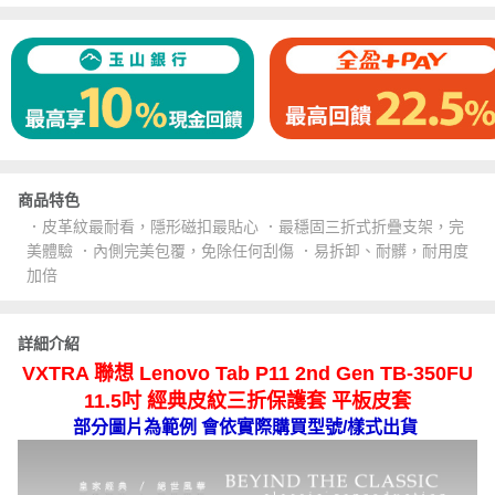
商品特色
．皮革紋最耐看，隱形磁扣最貼心 ．最穩固三折式折疊支架，完
美體驗 ．內側完美包覆，免除任何刮傷 ．易拆卸、耐髒，耐用度
加倍
詳細介紹
VXTRA 聯想 Lenovo Tab P11 2nd Gen TB-350FU
11.5吋 經典皮紋三折保護套 平板皮套
部分圖片為範例 會依實際購買型號/樣式出貨