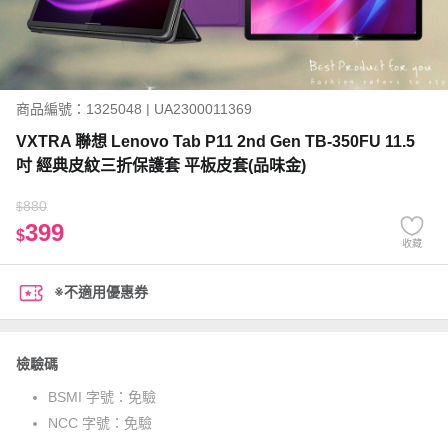
商品編號：1325048 | UA2300011369
VXTRA 聯想 Lenovo Tab P11 2nd Gen TB-350FU 11.5
吋 經典皮紋三折保護套 平板皮套(品味金)
880
$
399
$
收藏
※不適用優惠券
檢驗碼
BSMI 字號：
免驗
NCC 字號：
免驗