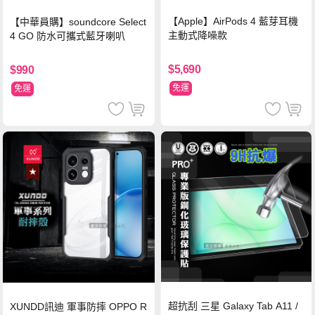
【Apple】AirPods 4 藍芽耳機
【中華員購】soundcore Select
主動式降噪款
4 GO 防水可攜式藍牙喇叭
$5,690
$990
免運
免運
超抗刮 三星 Galaxy Tab A11 /
XUNDD訊迪 軍事防摔 OPPO R