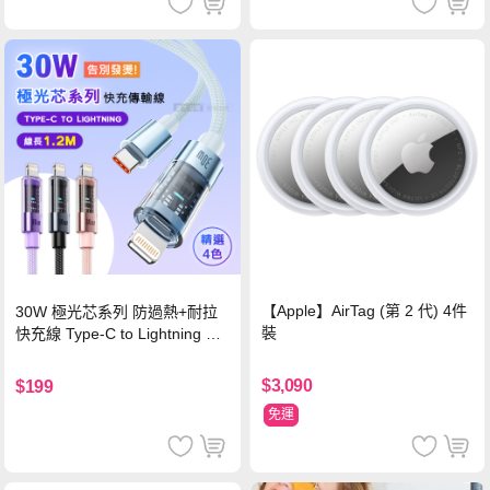
【Apple】AirTag (第 2 代) 4件
30W 極光芯系列 防過熱+耐拉
裝
快充線 Type-C to Lightning 傳
輸充電線(1.2M)黑色
$3,090
$199
免運