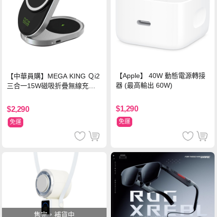
【Apple】 40W 動態電源轉接
【中華員購】MEGA KING Ｑi2
器 (最高輸出 60W)
三合一15W磁吸折疊無線充電
支架 黑
$1,290
$2,290
免運
免運
售完，補貨中