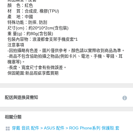
顏 色：紅色
材 質：合成皮, 橡膠(TPU)
產 地：中國
特殊功能：防摔, 防刮
尺寸(cm)：約20*10*2cm(含包裝)
重 量(g)：約80g(含包裝)
包裝內容物：浪漫都會支架手機皮套*1
注意事項
-因拍攝略有色差，圖片僅供參考，顏色請以實際收到商品為準。
-商品不包含協助拍攝之物品(例如卡片、電池、手機、零錢、耳
機塞等)。
-長度、寬度尺寸會有些微誤差。
保固範圍:新品瑕疵享鑑賞期
配送與退換貨需知
相關分類
穿戴 音訊 配件
>
ASUS 配件
>
ROG Phone系列 保護殼.套