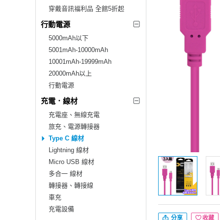
穿戴音訊福利品 全館5折起
行動電源
5000mAh以下
5001mAh-10000mAh
10001mAh-19999mAh
20000mAh以上
行動電源
充電．線材
充電座、無線充電
旅充、電源轉接器
Type C 線材
Lightning 線材
Micro USB 線材
多合一 線材
轉接器、轉接線
車充
充電設備
分享
收藏