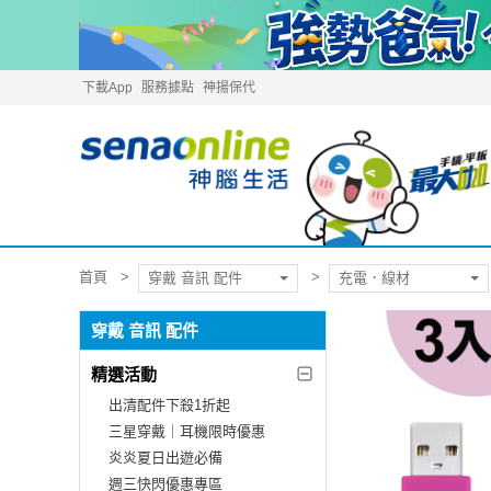
下載App
服務據點
神揚保代
首頁
穿戴 音訊 配件
充電．線材
穿戴 音訊 配件
精選活動
出清配件下殺1折起
三星穿戴｜耳機限時優惠
炎炎夏日出遊必備
週三快閃優惠專區