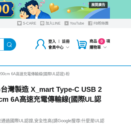
展開廣告
S-CARE
加入LINE
YouTube
FB粉絲團
商品
項
登入
︱
註冊
0
購物車
會員中心
2米/200cm 6A高速充電傳輸線(國際UL認證)-粉
台灣製造 X_mart Type-C USB 2
0cm 6A高速充電傳輸線(國際UL認
通過國際UL認證,安全性高(請Google搜尋:什麼是UL認