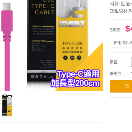
材質: 鋁
加粗線材,
$
$699
信用卡紅
數量
優惠券