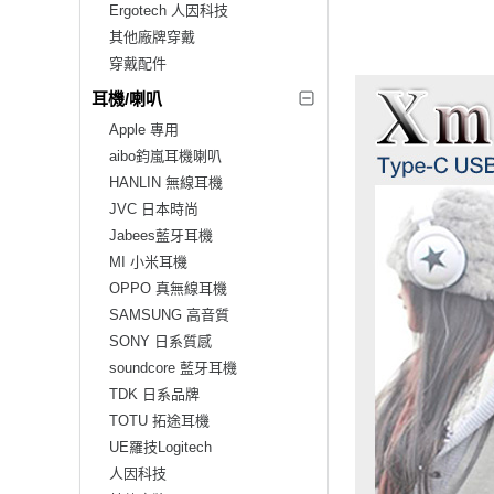
Ergotech 人因科技
其他廠牌穿戴
穿戴配件
耳機/喇叭
Apple 專用
aibo鈞嵐耳機喇叭
HANLIN 無線耳機
JVC 日本時尚
Jabees藍牙耳機
MI 小米耳機
OPPO 真無線耳機
SAMSUNG 高音質
SONY 日系質感
soundcore 藍牙耳機
TDK 日系品牌
TOTU 拓途耳機
UE羅技Logitech
人因科技