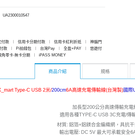
︱
UA2300010547
次付款
︱
信用卡分期付款
︱
信用卡紅利折抵
︱
神腦門
y付款
︱
Pi拍錢包
︱
台灣Pay
︱
全盈+PAY
︱
悠遊付
銀角零卡-無卡分期
︱
iPASS MONEY
商品介紹
規格
X_mart Type-C USB 2米/
200cm
6A高速充電傳輸線(台灣製)
國際
加長型200公分高速傳輸充電
適用各種TYPE-C USB 3C充電/
材質: 鋁箔+鋁鎂合金編織網，具抗
輸出電壓: DC 5V 最大可承載安全