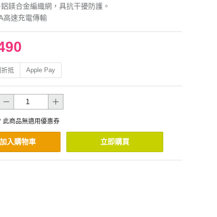
箔+鋁鎂合金編織網，具抗干擾防護。
6A高速充電傳輸
490
利折抵
Apple Pay
* 此商品無適用優惠券
加入購物車
立即購買