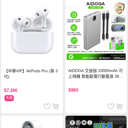
AIDOGA 艾迪伽 10000mAh 可
【中華VIP】AirPods Pro (第 3
上飛機 智能斷電行動電源 38.5
代)
Wh PD雙向快充充電線 鈦銀 台
灣BSMI/中國CCC/歐美CE/FCC
$990
$7,190
認證
免運