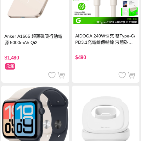
AIDOGA 240W快充 雙Type-C/
Anker A1665 超薄磁吸行動電
PD3.1充電線傳輸線 液態矽膠
源 5000mAh Qi2
硅膠 2M 支援iPhone17/安卓/手
機/平板/筆電
$490
$1,480
免運