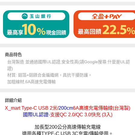
商品特色
台灣製造 並通過國際UL認證,安全性高(請Google搜尋:什麼是UL認
證)
材質: 鋁箔+鋁鎂合金編織網，具抗干擾防護。
加粗線材,6A高速充電傳輸
詳細介紹
X_mart Type-C USB 2米/
200cm
6A高速充電傳輸線(台灣製)
國際UL認證
-支援QC 2.0/QC 3.0快充 (3入)
加長型200公分高速傳輸充電線
適用各種TYPE-C USB 3C充電/傳輸使用。