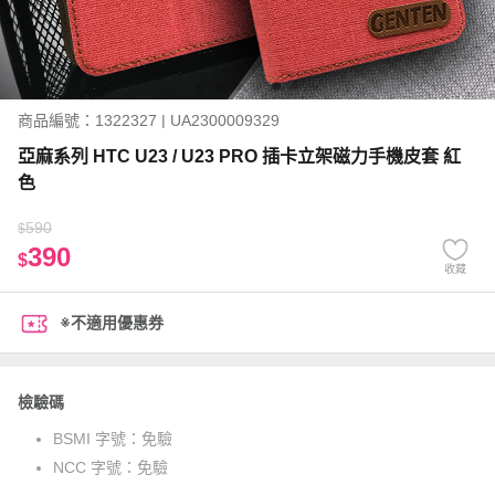
商品編號：1322327 | UA2300009329
亞麻系列 HTC U23 / U23 PRO 插卡立架磁力手機皮套 紅
色
590
$
390
$
收藏
※不適用優惠券
檢驗碼
BSMI 字號：
免驗
NCC 字號：
免驗