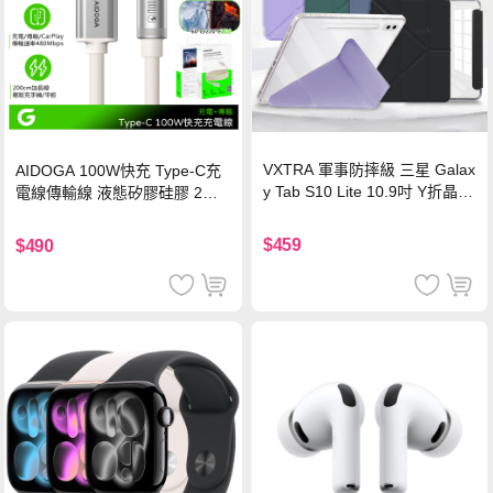
VXTRA 軍事防摔級 三星 Galax
AIDOGA 100W快充 Type-C充
y Tab S10 Lite 10.9吋 Y折晶透
電線傳輸線 液態矽膠硅膠 2M
背蓋立架皮套 含筆槽(經典黑)
支援iPhone17/安卓/手機/平板
$459
$490