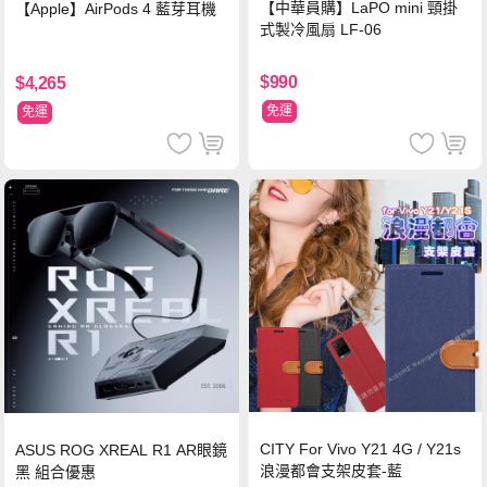
【中華員購】LaPO mini 頸掛
【Apple】AirPods 4 藍芽耳機
式製冷風扇 LF-06
$990
$4,265
免運
免運
CITY For Vivo Y21 4G / Y21s
ASUS ROG XREAL R1 AR眼鏡
浪漫都會支架皮套-藍
黑 組合優惠