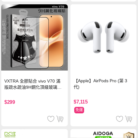
【Apple】AirPods Pro (第 3
VXTRA 全膠貼合 vivo V70 滿
代)
版疏水疏油9H鋼化頂級玻璃貼
保護貼(黑)
$7,115
$299
免運