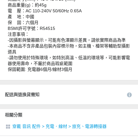
商品重量(g)：約45g
電 壓：AC 110-240V 50/60Hz 0.65A
產 地：中國
保 固：六個月
BSMI許可字號：R54515
注意事項：
-因攝影與螢幕顯示，可能有色澤顯示差異，請依實際商品為準
-本商品不含非產品包裝內容標示物，如主機、檯架等輔助型攝影
道具
-請勿使用於特殊環境，如特別高溫、低溫的環境等，可能影響電
器使用壽命，不屬於商品瑕疵範圍
保固範圍: 充電器6個月/線材3個月
配送與退換貨需知
相關分類
穿戴 音訊 配件
>
充電．線材
>
旅充、電源轉接器