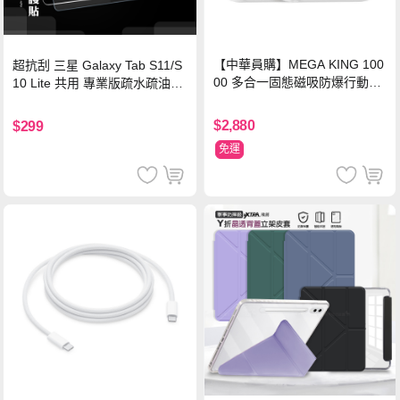
【中華員購】MEGA KING 100
超抗刮 三星 Galaxy Tab S11/S
00 多合一固態磁吸防爆行動電
10 Lite 共用 專業版疏水疏油9H
源 冰曜白
鋼化玻璃膜 平板玻璃貼
$2,880
$299
免運