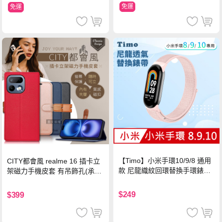
免運
免運
【Timo】小米手環10/9/8 通用
CITY都會風 realme 16 插卡立
款 尼龍織紋回環替換手環錶帶-
架磁力手機皮套 有吊飾孔(承諾
珍珠粉
黑)
$249
$399