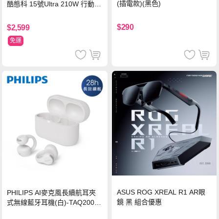
(插電款)(黑色)
酷態科 15號Ultra 210W 行動電
源 20000mAh (PB200U) -灰色
$290
$2,599
免運
ASUS ROG XREAL R1 AR眼
PHILIPS AI麥克風長續航耳夾
鏡 黑 組合優惠
式無線藍牙耳機(白)-TAQ2000
WT