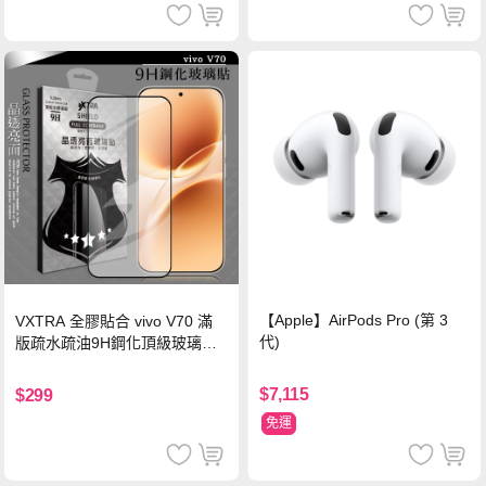
【Apple】AirPods Pro (第 3
VXTRA 全膠貼合 vivo V70 滿
代)
版疏水疏油9H鋼化頂級玻璃貼
保護貼(黑)
$7,115
$299
免運