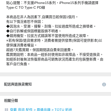
貼心提醒：不支援iPhone15系列，iPhone15系列手機請選擇
Type-C TO Type-C PD線
本商品在非人為因素下,自購買日起保固1個月。
有以下情況者恕不保固：
◆因泡水、受潮、撞擊、刮傷、拉扯過度所造成之損壞者。
◆自行拆解或保固標籤毀損不明者。
◆錯用機型、拉拔方式錯誤等不當使用所造成之故障。
※若有保固/退貨需求時，消費者需提供發票(保固可提供影本)以
便保護消費者權益。
超過7天鑑賞期，保固期間請自費來回運費。
鑑賞期說明：本商品一經拆封使用如非故障品，不接受退換貨。
如經拆封後無法恢復原商品可銷售狀況而產生的包裝整新費，由
客戶自行負擔。
配送與退換貨需知
相關分類
穿戴 音訊 配件
>
周邊品牌
>
TOTU 拓途