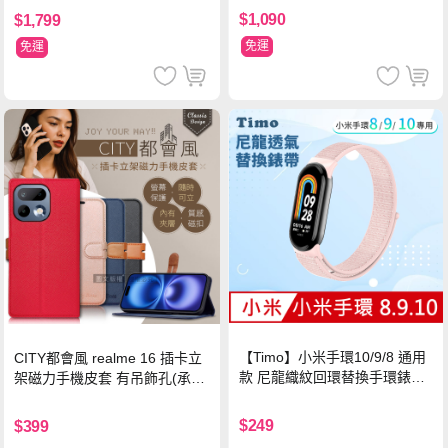
$1,090
$1,799
免運
免運
【Timo】小米手環10/9/8 通用
CITY都會風 realme 16 插卡立
款 尼龍織紋回環替換手環錶帶-
架磁力手機皮套 有吊飾孔(承諾
珍珠粉
黑)
$249
$399