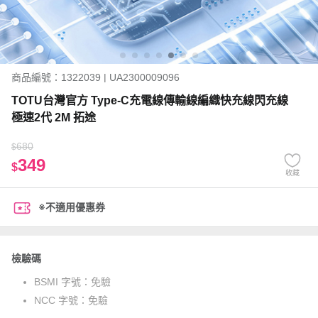
商品編號：1322039 | UA2300009096
TOTU台灣官方 Type-C充電線傳輸線編織快充線閃充線
極速2代 2M 拓途
680
$
349
$
收藏
※不適用優惠券
檢驗碼
BSMI 字號：
免驗
NCC 字號：
免驗