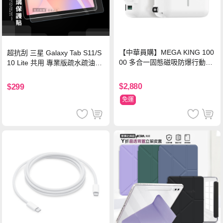
【中華員購】MEGA KING 100
超抗刮 三星 Galaxy Tab S11/S
00 多合一固態磁吸防爆行動電
10 Lite 共用 專業版疏水疏油9H
源 冰曜白
鋼化玻璃膜 平板玻璃貼
$2,880
$299
免運