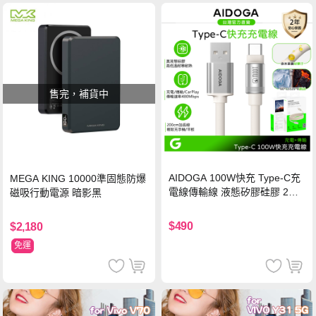
售完，補貨中
AIDOGA 100W快充 Type-C充
MEGA KING 10000準固態防爆
電線傳輸線 液態矽膠硅膠 2M
磁吸行動電源 暗影黑
支援iPhone17/安卓/手機/平板
$490
$2,180
免運