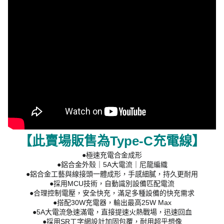
【此賣場販售為Type-C充電線】
●極速充電合金成形
●鋁合金外殼｜5A大電流｜尼龍編織
●鋁合金工藝與線接頭一體成形，手感細膩，持久更耐用
●採用MCU技術，自動識別設備匹配電流
●合理控制電壓，安全快充，滿足多種設備的快充需求
●搭配30W充電器，輸出最高25W Max
●5A大電流急速滿電，直接提速火熱戰場，迅速回血
●採用SR工字網設計加固包覆，耐用超乎想像