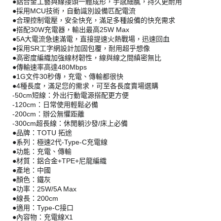
●鋁合金工藝與線接頭一體成形，手感細膩，持久更耐用
●採用MCU技術，自動識別設備匹配電流
●合理控制電壓，安全快充，滿足多種設備的快充需求
●搭配30W充電器，輸出最高25W Max
●5A大電流急速滿電，直接提速火熱戰場，迅速回血
●採用SR工字網設計加固包覆，耐用超乎想像
●高密度編織加強線材韌性，線與線之間縝密無比
●傳輸速率高達480Mbps
●1G文件30秒傳，充電、傳輸都很快
●4種長度，滿足您的需求，可至各長度賣場選購
-50cm短線：外出行動電源搭配更方便
-120cm：日常使用輕鬆必備
-200cm：辦公無懼距離
-300cm超長線：休閒躺沙發/床上必備
●品牌：TOTU 拓途
●系列：極速2代-Type-C充電線
●功能：充電、傳輸
●材質：鋁合金+TPE+尼龍編織
●產地：中國
●顏色：鐵灰
●功率：25W/5A Max
●線長：200cm
●適用：Type-C接口
●內容物：充電線X1