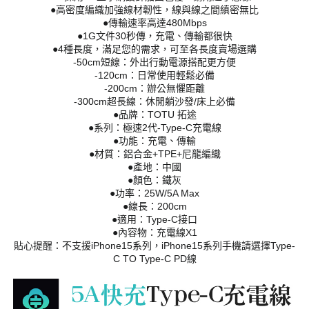
●高密度編織加強線材韌性，線與線之間縝密無比
●傳輸速率高達480Mbps
●1G文件30秒傳，充電、傳輸都很快
●4種長度，滿足您的需求，可至各長度賣場選購
-50cm短線：外出行動電源搭配更方便
-120cm：日常使用輕鬆必備
-200cm：辦公無懼距離
-300cm超長線：休閒躺沙發/床上必備
●品牌：TOTU 拓途
●系列：極速2代-Type-C充電線
●功能：充電、傳輸
●材質：鋁合金+TPE+尼龍編織
●產地：中國
●顏色：鐵灰
●功率：25W/5A Max
●線長：200cm
●適用：Type-C接口
●內容物：充電線X1
貼心提醒：不支援iPhone15系列，iPhone15系列手機請選擇Type-
C TO Type-C PD線