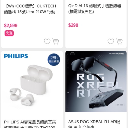
QinD AL16 磁吸式手機散熱器
【Wh+CCC標示】CUKTECH
(插電款)(黑色)
酷態科 15號Ultra 210W 行動電
源 20000mAh (PB200U) -灰色
$290
$2,599
免運
ASUS ROG XREAL R1 AR眼
PHILIPS AI麥克風長續航耳夾
鏡 黑 組合優惠
式無線藍牙耳機(白)-TAQ2000