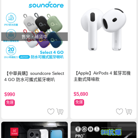
售完，補貨中
【Apple】AirPods 4 藍芽耳機
【中華員購】soundcore Select
主動式降噪款
4 GO 防水可攜式藍牙喇叭
$5,690
$990
免運
免運