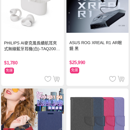
ASUS ROG XREAL R1 AR眼
PHILIPS AI麥克風長續航耳夾
鏡 黑
式無線藍牙耳機(白)-TAQ2000
WT
$25,990
$1,780
免運
免運