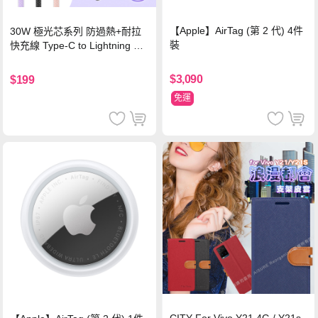
【Apple】AirTag (第 2 代) 4件
30W 極光芯系列 防過熱+耐拉
裝
快充線 Type-C to Lightning 傳
輸充電線(1.2M)黑色
$3,090
$199
免運