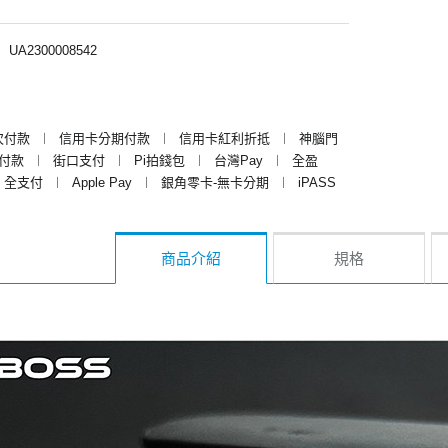
︱
UA2300008542
次付款
︱
信用卡分期付款
︱
信用卡紅利折抵
︱
神腦門
y付款
︱
街口支付
︱
Pi拍錢包
︱
台灣Pay
︱
全盈
全支付
︱
Apple Pay
︱
銀角零卡-無卡分期
︱
iPASS
商品介紹
規格