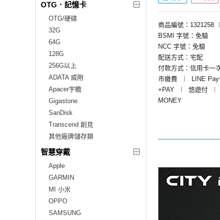
OTG．記憶卡
OTG/硬碟
商品編號：1321258
32G
BSMI 字號：免驗
64G
NCC 字號：免驗
128G
配送方式：宅配
256G以上
付款方式：信用卡一
ADATA 威剛
市繳費
︱
LINE Pa
Apacer宇瞻
+PAY
︱
悠遊付
︱
MONEY
Gigastone
SanDisk
Transcend 創見
其他廠牌儲存類
智慧穿戴
Apple
GARMIN
MI 小米
OPPO
SAMSUNG