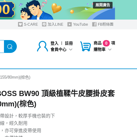
展開廣告
S-CARE
加入LINE
YouTube
FB粉絲團
商品
項
登入
︱
註冊
0
購物車
會員中心
55/80mm)(棕色)
 BOSS BW90 頂級植鞣牛皮腰掛皮套
80mm)(棕色)
帶設計，較厚手機也裝的下
線，經久耐用
，亦可穿進皮帶使用