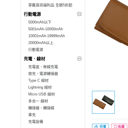
穿戴音訊福利品 全館5折起
行動電源
5000mAh以下
5001mAh-10000mAh
10001mAh-19999mAh
20000mAh以上
行動電源
充電．線材
充電座、無線充電
旅充、電源轉接器
Type C 線材
Lightning 線材
Micro USB 線材
多合一 線材
轉接器、轉接線
車充
充電設備
分享
收藏