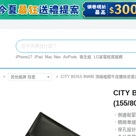
iPhone17
iPad
Mac Neo
AirPods
衛生紙
LG家電租賃服務
CITY BOSS BW90 頂級植鞣牛皮腰掛皮套(1
其他廠牌 殼套
CITY
(155/
．側邊鬆緊
．精緻車縫
．穿孔設計