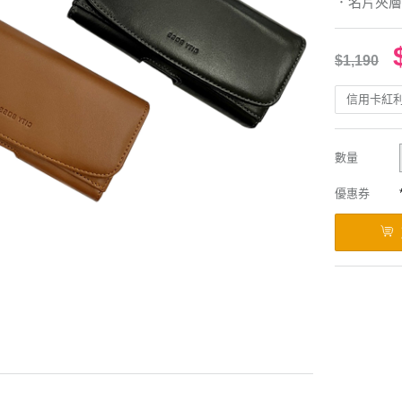
．名片夾層
$1,190
信用卡紅
數量
優惠券