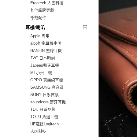
Ergotech 人因科技
其他廠牌穿戴
穿戴配件
耳機/喇叭
Apple 專用
aibo鈞嵐耳機喇叭
HANLIN 無線耳機
JVC 日本時尚
Jabees藍牙耳機
MI 小米耳機
OPPO 真無線耳機
SAMSUNG 高音質
SONY 日系質感
soundcore 藍牙耳機
TDK 日系品牌
TOTU 拓途耳機
UE羅技Logitech
人因科技