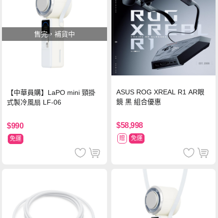
售完，補貨中
ASUS ROG XREAL R1 AR眼
【中華員購】LaPO mini 頸掛
鏡 黑 組合優惠
式製冷風扇 LF-06
$58,998
$990
贈
免運
免運