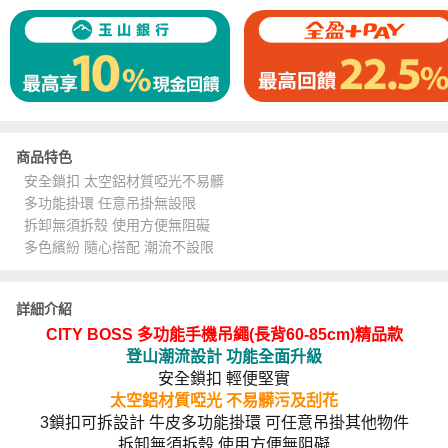
商品特色
安全鎖扣 太空鋁材質啞光不易髒
多功能掛環 任意吊掛無設限
拆卸無須拆殼 使用方便無阻礙
多色繽紛 隨心搭配 潮流不設限
詳細介紹
CITY BOSS 多功能手機吊繩(長背60-85cm)精品款
登山潮流設計 功能全面升級
安全鎖扣 輕便堅實
太空鋁材質啞光 不易髒污及刮花
3鎖扣可拆設計 牛皮多功能掛環 可任意吊掛其他物件
拆卸無須拆殼 使用方便無阻礙