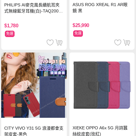
ASUS ROG XREAL R1 AR眼
PHILIPS AI麥克風長續航耳夾
鏡 黑
式無線藍牙耳機(白)-TAQ2000
WT
$25,990
$1,780
免運
免運
XIEKE OPPO A6x 5G 月詩蠶
CITY VIVO Y31 5G 浪漫都會支
絲紋皮套(玫紅)
架皮套-黑色