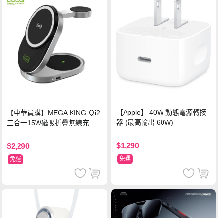
【Apple】 40W 動態電源轉接
【中華員購】MEGA KING Ｑi2
器 (最高輸出 60W)
三合一15W磁吸折疊無線充電
支架 黑
$1,290
$2,290
免運
免運