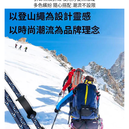
多色繽紛 隨心搭配 潮流不設限