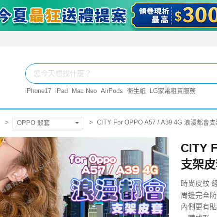
iPhone17
iPad
Mac Neo
AirPods
衛生紙
LG家電租賃服務
CITY For OPPO A57 / A39 4G 浪漫都
OPPO 殼套
CITY 
支架皮
時尚皮紋 
周邊完全防
內側更有貼