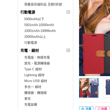
穿戴音訊福利品 全館5折起
行動電源
5000mAh以下
5001mAh-10000mAh
10001mAh-19999mAh
20000mAh以上
行動電源
充電．線材
充電座、無線充電
旅充、電源轉接器
Type C 線材
Lightning 線材
Micro USB 線材
多合一 線材
轉接器、轉接線
車充
充電設備
分享
收藏