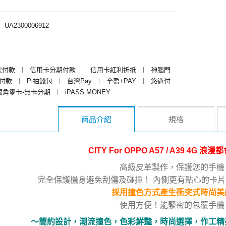
︱
UA2300006912
次付款
︱
信用卡分期付款
︱
信用卡紅利折抵
︱
神腦門
y付款
︱
Pi拍錢包
︱
台灣Pay
︱
全盈+PAY
︱
悠遊付
銀角零卡-無卡分期
︱
iPASS MONEY
商品介紹
規格
CITY For OPPO A57 / A39 4G 
高級皮革製作，保護您的手機
完全保護機身避免刮傷及碰撞！ 內側更有貼心的卡
採用撞色方式產生衝突式時尚美
使用方便！能緊密的包覆手機
～簡約設計，潮流撞色，色彩鮮豔，時尚選擇，作工精