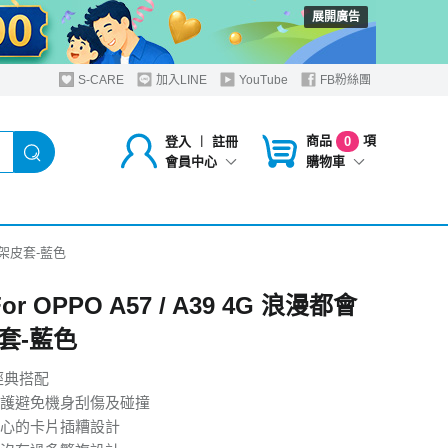
展開廣告
S-CARE
加入LINE
YouTube
FB粉絲團
商品
項
登入
︱
註冊
0
購物車
會員中心
會支架皮套-藍色
For OPPO A57 / A39 4G 浪漫都會
套-藍色
經典搭配
護避免機身刮傷及碰撞
心的卡片插糟設計