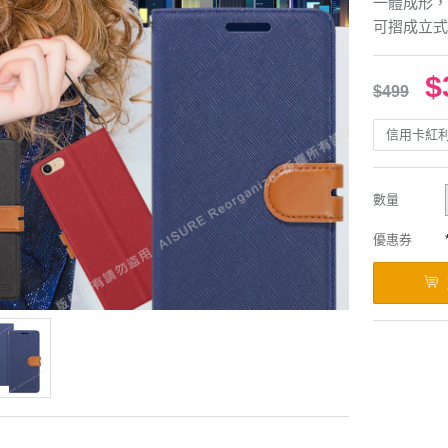
一體成形，
可摺成立式
$
$499
信用卡紅
數量
優惠券