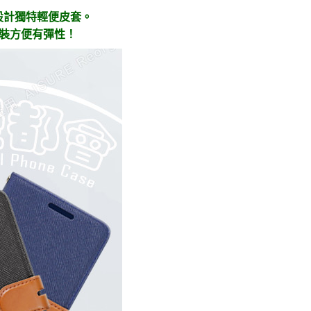
設計獨特輕便皮套。
拆裝方便有彈性！