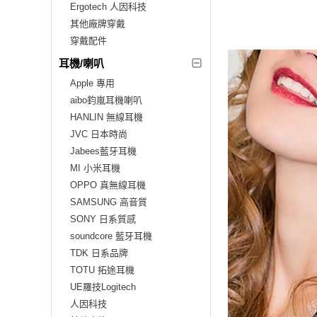
Ergotech 人因科技
其他廠牌穿戴
穿戴配件
耳機/喇叭
Apple 專用
aibo鈞嵐耳機喇叭
HANLIN 無線耳機
JVC 日本時尚
Jabees藍牙耳機
MI 小米耳機
OPPO 真無線耳機
SAMSUNG 高音質
SONY 日系質感
soundcore 藍牙耳機
TDK 日系品牌
TOTU 拓途耳機
UE羅技Logitech
人因科技