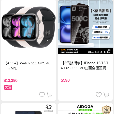
【5倍抗衝擊】iPhone 16/15/1
【Apple】Watch S11 GPS 46
4 Pro 500C 3D曲面全覆蓋鋼化
mm M/L
玻璃貼 0.5mm極窄邊框 防指紋
保護貼
$590
$13,390
免運