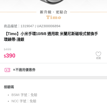
商品編號：1319047 | UA2300006894
【Timo】小米手環10/9/8 通用款 米蘭尼斯磁吸式替換手
環錶帶-淺銀
499
$
390
$
收藏
※不適用優惠券
檢驗碼
BSMI 字號：
免驗
NCC 字號：
免驗