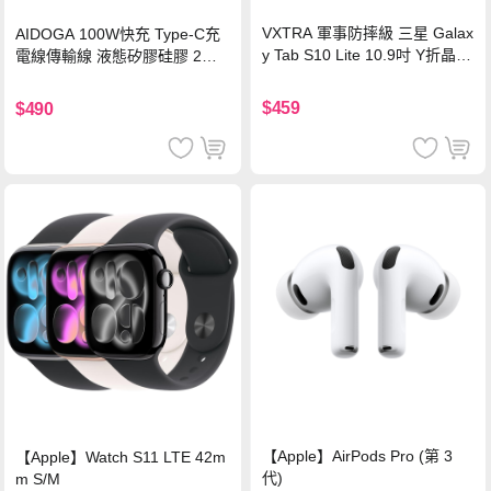
VXTRA 軍事防摔級 三星 Galax
AIDOGA 100W快充 Type-C充
y Tab S10 Lite 10.9吋 Y折晶透
電線傳輸線 液態矽膠硅膠 2M
背蓋立架皮套 含筆槽(經典黑)
支援iPhone17/安卓/手機/平板
$459
$490
【Apple】AirPods Pro (第 3
【Apple】Watch S11 LTE 42m
代)
m S/M