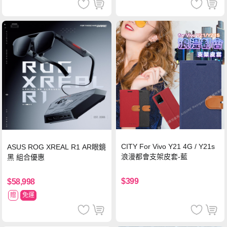
CITY For Vivo Y21 4G / Y21s
ASUS ROG XREAL R1 AR眼鏡
浪漫都會支架皮套-藍
黑 組合優惠
$399
$58,998
贈
免運