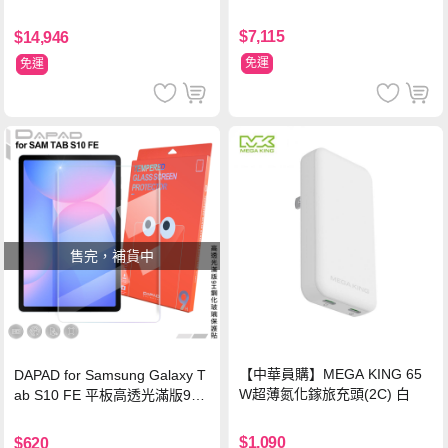
$7,115
$14,946
免運
免運
售完，補貨中
【中華員購】MEGA KING 65
DAPAD for Samsung Galaxy T
W超薄氮化鎵旅充頭(2C) 白
ab S10 FE 平板高透光滿版9H
鋼化玻璃保護貼
$1,090
$620