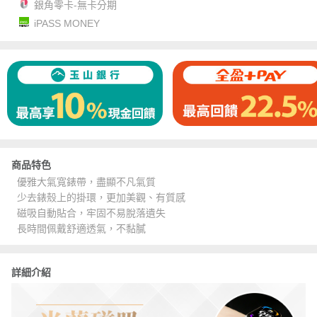
銀角零卡-無卡分期
iPASS MONEY
商品特色
優雅大氣寬錶帶，盡顯不凡氣質
少去錶殼上的掛環，更加美觀、有質感
磁吸自動貼合，牢固不易脫落遺失
長時間佩戴舒適透氣，不黏膩
詳細介紹