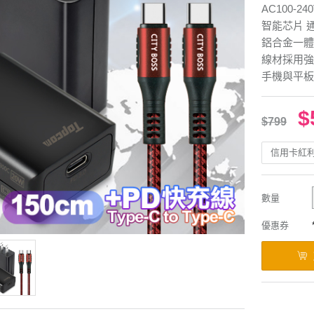
AC100-2
智能芯片 
鋁合金一體
線材採用強
手機與平板
$
$799
信用卡紅
數量
優惠券