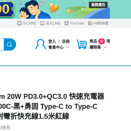
展開廣告
S-CARE
加入LINE
YouTube
FB粉絲團
商品
項
登入
︱
註冊
0
購物車
會員中心
om 20W PD3.0+QC3.0 快速充電器
00C-黑+勇固 Type-C to Type-C
W耐彎折快充線1.5米紅線
D快充