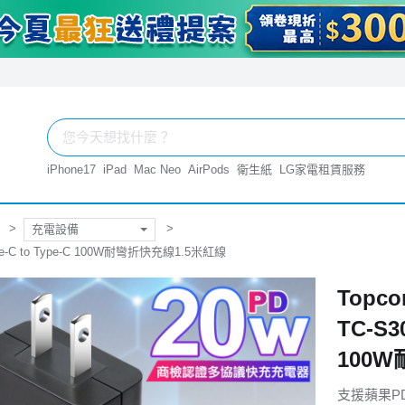
iPhone17
iPad
Mac Neo
AirPods
衛生紙
LG家電租賃服務
充電設備
pe-C to Type-C 100W耐彎折快充線1.5米紅線
Topc
TC-S3
100
支援蘋果P