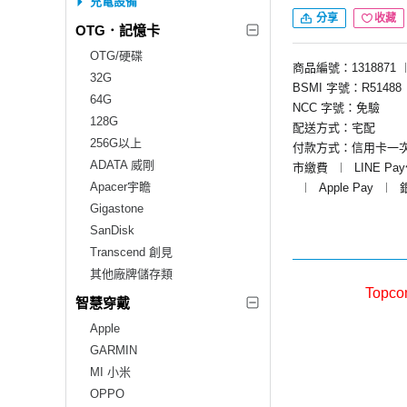
充電設備
分享
收藏
OTG．記憶卡
OTG/硬碟
商品編號：1318871
32G
BSMI 字號：R51488
64G
NCC 字號：免驗
128G
配送方式：宅配
256G以上
付款方式：信用卡一
ADATA 威剛
市繳費
︱
LINE Pa
Apacer宇瞻
︱
Apple Pay
︱
Gigastone
SanDisk
Transcend 創見
其他廠牌儲存類
Topc
智慧穿戴
Apple
GARMIN
MI 小米
OPPO