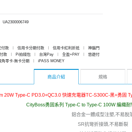
︱
UA2300006749
次付款
︱
信用卡分期付款
︱
信用卡紅利折抵
︱
神腦門
y付款
︱
Pi拍錢包
︱
台灣Pay
︱
全盈+PAY
︱
悠遊付
銀角零卡-無卡分期
︱
iPASS MONEY
商品介紹
規格
om 20W Type-C PD3.0+QC3.0 快速充電器TC-S300C-黑+勇固 T
CityBoss勇固系列 Type-C to Type-C 100W 
鋁合金一體成型注塑,不易脫
SR抗彎折接頭,不易斷裂