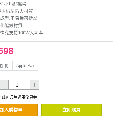
40V 小巧好攜帶
通過檢驗防火材質
成型,不易脫落斷裂
化編織材質
快充支援100W大功率
598
利折抵
Apple Pay
* 此商品無適用優惠券
加入購物車
立即購買