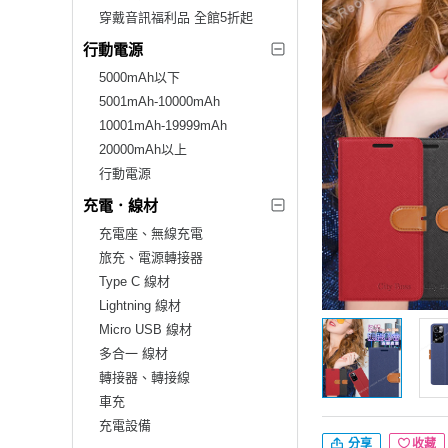
穿戴音訊福利品 全館5折起
行動電源
5000mAh以下
5001mAh-10000mAh
10001mAh-19999mAh
20000mAh以上
行動電源
充電．線材
充電座、無線充電
旅充、電源轉接器
Type C 線材
Lightning 線材
Micro USB 線材
多合一 線材
轉接器、轉接線
車充
充電設備
分享
收藏