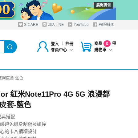
展開廣告
S-CARE
加入LINE
YouTube
FB粉絲團
商品
項
登入
︱
註冊
0
購物車
會員中心
都會支架皮套-藍色
For 紅米Note11Pro 4G 5G 浪漫都
皮套-藍色
經典搭配
護避免機身刮傷及碰撞
心的卡片插糟設計