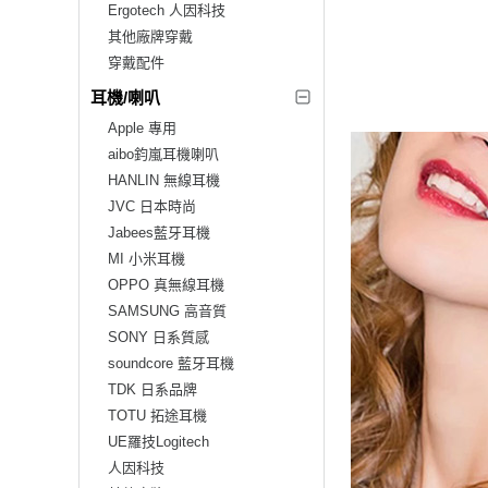
Ergotech 人因科技
其他廠牌穿戴
穿戴配件
耳機/喇叭
Apple 專用
aibo鈞嵐耳機喇叭
HANLIN 無線耳機
JVC 日本時尚
Jabees藍牙耳機
MI 小米耳機
OPPO 真無線耳機
SAMSUNG 高音質
SONY 日系質感
soundcore 藍牙耳機
TDK 日系品牌
TOTU 拓途耳機
UE羅技Logitech
人因科技