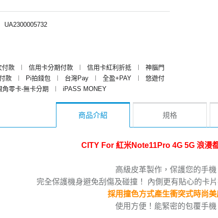
︱
UA2300005732
次付款
︱
信用卡分期付款
︱
信用卡紅利折抵
︱
神腦門
y付款
︱
Pi拍錢包
︱
台灣Pay
︱
全盈+PAY
︱
悠遊付
銀角零卡-無卡分期
︱
iPASS MONEY
商品介紹
規格
CITY For 紅米Note11Pro 4G 5G
高級皮革製作，保護您的手機
完全保護機身避免刮傷及碰撞！ 內側更有貼心的卡
採用撞色方式產生衝突式時尚美
使用方便！能緊密的包覆手機