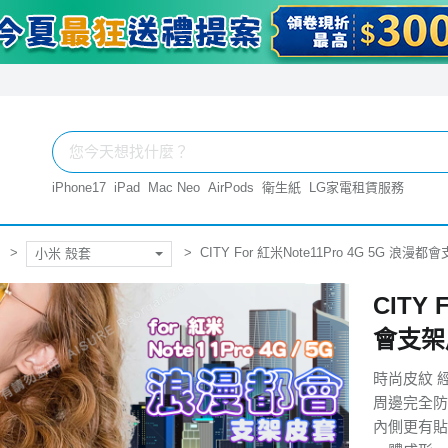
iPhone17
iPad
Mac Neo
AirPods
衛生紙
LG家電租賃服務
CITY For 紅米Note11Pro 4G 5G 浪漫
小米 殼套
CITY 
會支架
時尚皮紋 
周邊完全防
內側更有貼