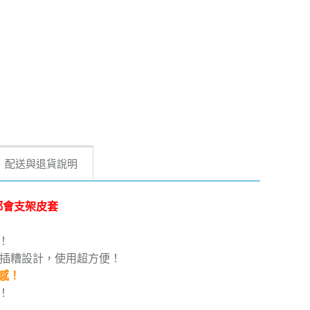
配送與退貨說明
 浪漫都會支架皮套
！
片插糟設計，使用超方便！
感！
！