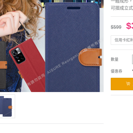
一體成形，
可摺成立式
$
$599
信用卡紅
數量
優惠券