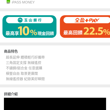
iPASS MONEY
商品特色
超長延伸 體積輕巧好攜帶
三角固定支撐 無線遙控
不鏽鋼/鋁合金 任意選購
橫豎自由 取景更廣闊
無線遙控器 紀錄美好瞬間
詳細介紹