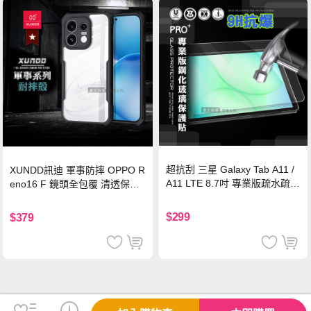
超抗刮 三星 Galaxy Tab A11 /
XUNDD訊迪 軍事防摔 OPPO R
A11 LTE 8.7吋 專業版疏水疏油
eno16 F 鏡頭全包覆 清透保護
9H鋼化玻璃膜 平板玻璃貼
殼 手機殼(夜幕黑)
$299
$379