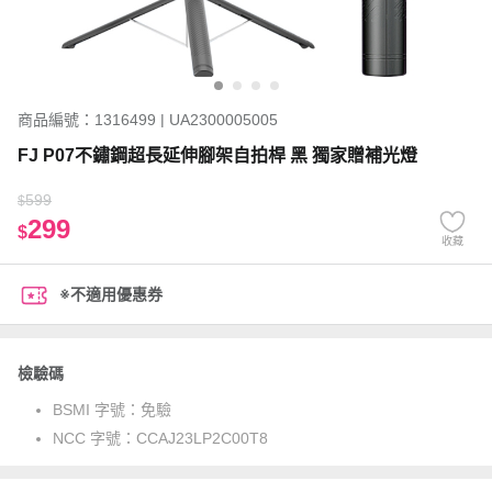
商品編號：1316499 | UA2300005005
FJ P07不鏽鋼超長延伸腳架自拍桿 黑 獨家贈補光燈
599
$
299
$
收藏
※不適用優惠券
檢驗碼
BSMI 字號：
免驗
NCC 字號：
CCAJ23LP2C00T8