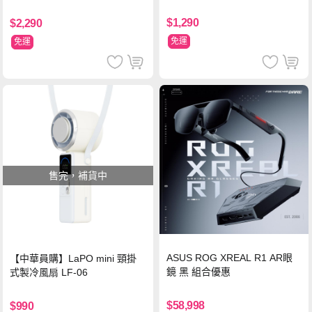
支架 黑
$1,290
$2,290
免運
免運
售完，補貨中
ASUS ROG XREAL R1 AR眼
【中華員購】LaPO mini 頸掛
鏡 黑 組合優惠
式製冷風扇 LF-06
$58,998
$990