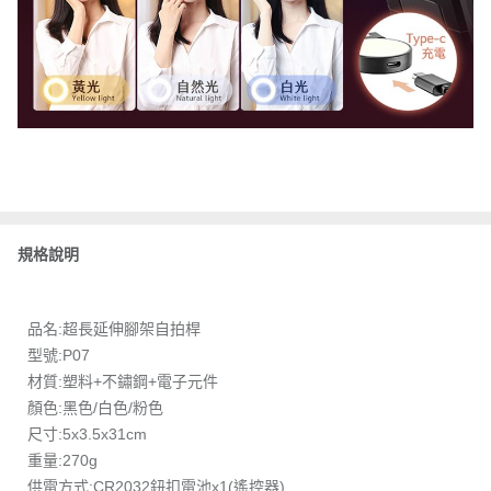
規格說明
品名:超長延伸腳架自拍桿
型號:P07
材質:塑料+不鏽鋼+電子元件
顏色:黑色/白色/粉色
尺寸:5x3.5x31cm
重量:270g
供電方式:CR2032鈕扣電池x1(遙控器)