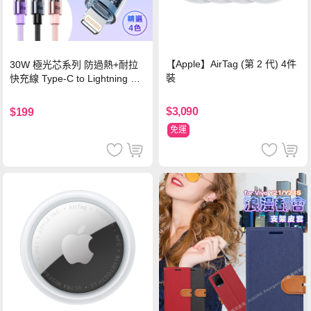
【Apple】AirTag (第 2 代) 4件
30W 極光芯系列 防過熱+耐拉
裝
快充線 Type-C to Lightning 傳
輸充電線(1.2M)黑色
$3,090
$199
免運