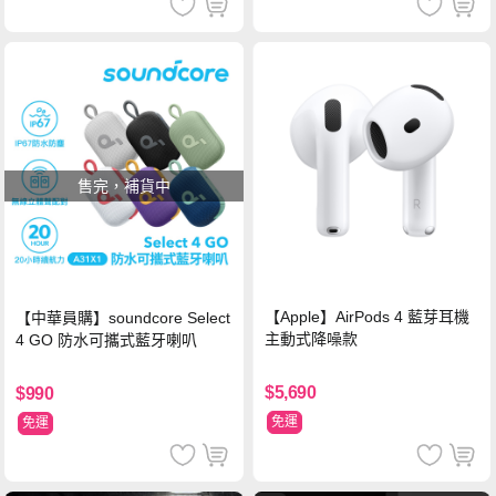
售完，補貨中
【Apple】AirPods 4 藍芽耳機
【中華員購】soundcore Select
主動式降噪款
4 GO 防水可攜式藍牙喇叭
$5,690
$990
免運
免運