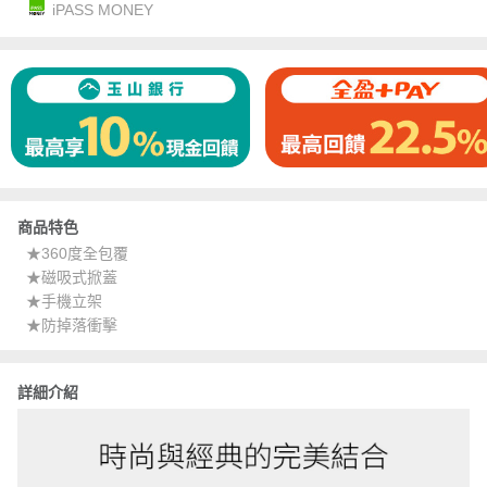
iPASS MONEY
商品特色
★360度全包覆
★磁吸式掀蓋
★手機立架
★防掉落衝擊
詳細介紹