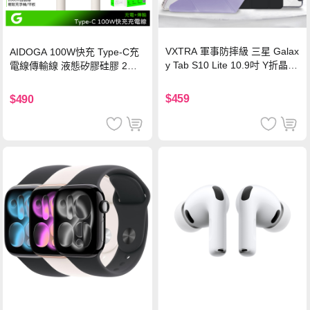
VXTRA 軍事防摔級 三星 Galax
AIDOGA 100W快充 Type-C充
y Tab S10 Lite 10.9吋 Y折晶透
電線傳輸線 液態矽膠硅膠 2M
背蓋立架皮套 含筆槽(經典黑)
支援iPhone17/安卓/手機/平板
$459
$490