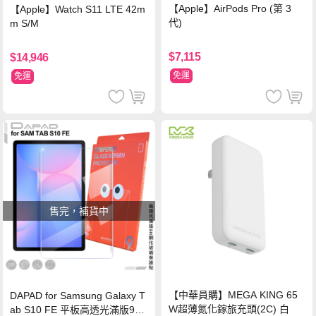
【Apple】AirPods Pro (第 3
【Apple】Watch S11 LTE 42m
代)
m S/M
$7,115
$14,946
免運
免運
售完，補貨中
【中華員購】MEGA KING 65
DAPAD for Samsung Galaxy T
W超薄氮化鎵旅充頭(2C) 白
ab S10 FE 平板高透光滿版9H