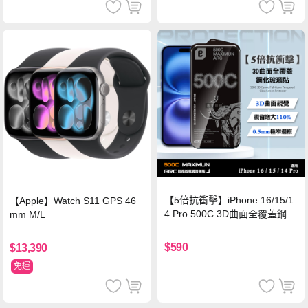
【5倍抗衝擊】iPhone 16/15/1
【Apple】Watch S11 GPS 46
4 Pro 500C 3D曲面全覆蓋鋼化
mm M/L
玻璃貼 0.5mm極窄邊框 防指紋
保護貼
$590
$13,390
免運