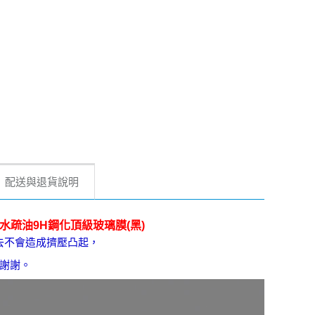
配送與退貨說明
 滿版疏水疏油9H鋼化頂級玻璃膜(黑)
去不會造成擠壓凸起，
謝謝。