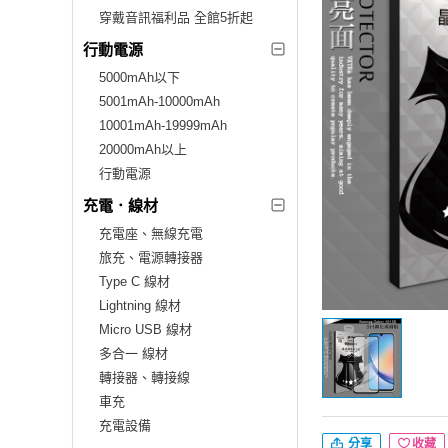
穿戴音訊福利品 全館5折起
行動電源
5000mAh以下
5001mAh-10000mAh
10001mAh-19999mAh
20000mAh以上
行動電源
充電．線材
充電座、無線充電
旅充、電源轉接器
Type C 線材
Lightning 線材
Micro USB 線材
多合一 線材
轉接器、轉接線
車充
充電設備
分享
收藏