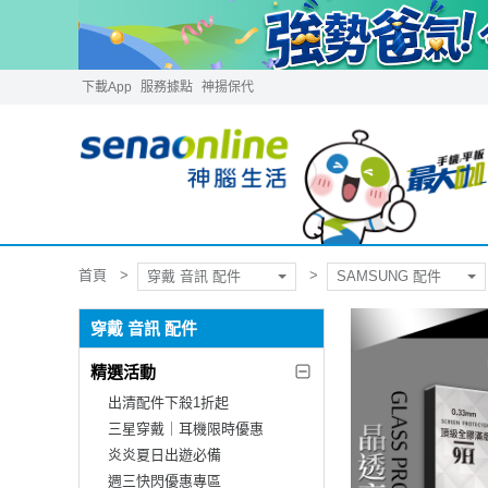
下載App
服務據點
神揚保代
首頁
穿戴 音訊 配件
SAMSUNG 配件
穿戴 音訊 配件
精選活動
出清配件下殺1折起
三星穿戴｜耳機限時優惠
炎炎夏日出遊必備
週三快閃優惠專區