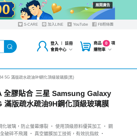
展開廣告
S-CARE
加入LINE
YouTube
FB粉絲團
商品
項
登入
︱
註冊
0
購物車
會員中心
y A34 5G 滿版疏水疏油9H鋼化頂級玻璃膜(黑)
A 全膠貼合 三星 Samsung Galaxy
 5G 滿版疏水疏油9H鋼化頂級玻璃膜
H鋼化玻璃，防止螢幕爆裂 ‧ 使用頂級原料優質加工 ‧ 鋼
全破碎不飛濺 ‧ 真空鍍膜加工技術，有效抗指紋 ‧