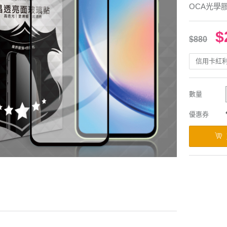
OCA光學
$
$880
信用卡紅
數量
優惠券