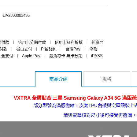
︱
UA2300003495
次付款
︱
信用卡分期付款
︱
信用卡紅利折抵
︱
神腦門
y付款
︱
街口支付
︱
Pi拍錢包
︱
台灣Pay
︱
全盈
全支付
︱
Apple Pay
︱
銀角零卡-無卡分期
︱
iPASS
商品介紹
規格
VXTRA 全膠貼合 三星 Samsung Galaxy A34 5G
部分型號為滿版微縮，皮套TPU內襯與空壓殼裝上
請與螢幕核對尺寸後可接受再選購，