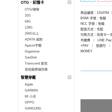
OTG．記憶卡
OTG/硬碟
商品編號：1314764
32G
BSMI 字號：免驗
64G
NCC 字號：免驗
128G
配送方式：宅配
256G以上
付款方式：信用卡一
ADATA 威剛
市繳費
︱
LINE Pa
Apacer宇瞻
+PAY
︱
悠遊付
︱
MONEY
Gigastone
SanDisk
Transcend 創見
其他廠牌儲存類
智慧穿戴
Apple
GARMIN
MI 小米
OPPO
SAMSUNG