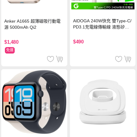
AIDOGA 240W快充 雙Type-C/
Anker A1665 超薄磁吸行動電
PD3.1充電線傳輸線 液態矽膠
源 5000mAh Qi2
硅膠 2M 支援iPhone17/安卓/手
機/平板/筆電
$490
$1,480
免運