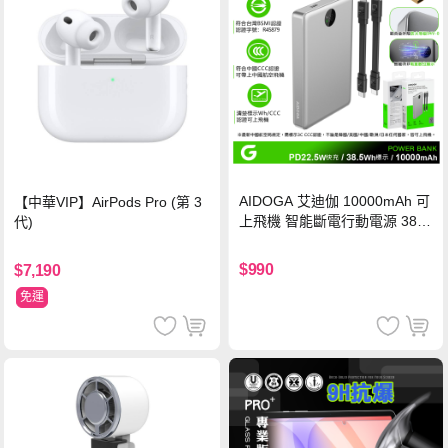
AIDOGA 艾迪伽 10000mAh 可
【中華VIP】AirPods Pro (第 3
上飛機 智能斷電行動電源 38.5
代)
Wh PD雙向快充充電線 鈦銀 台
灣BSMI/中國CCC/歐美CE/FCC
$990
$7,190
認證
免運