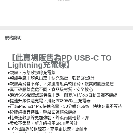
規格說明
【此賣場販售為PD USB-C TO
Lightning充電線】
●親膚，液態矽膠線充電線
●親膚手感｜顏色出眾｜快充滿電｜強韌SR設計
●親膚柔滑愛不釋手，如肌膚般柔軟順滑，親爽的觸感體驗
●真正矽膠線處處不同，食品級材質，安全放心
●通過SGS權威認證特性十足，耐寒/V1防火/自動回彈不纏繞
●提速升級快速充電，搭配PD30W以上充電器
●可為iPhone14Pro快速充電，30分鐘充55%，快速充電不等待
●矽膠線獨有特性，輕鬆回彈避免纏繞
●比普通軟膠線更加強韌，外柔內剛輕鬆回彈
●柔軟不柔弱，新升級採用SR加固設計
●162根鍍錫加粗線芯，充電更快速，更耐用