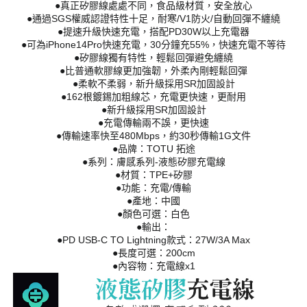
●真正矽膠線處處不同，食品級材質，安全放心
●通過SGS權威認證特性十足，耐寒/V1防火/自動回彈不纏繞
●提速升級快速充電，搭配PD30W以上充電器
●可為iPhone14Pro快速充電，30分鐘充55%，快速充電不等待
●矽膠線獨有特性，輕鬆回彈避免纏繞
●比普通軟膠線更加強韌，外柔內剛輕鬆回彈
●柔軟不柔弱，新升級採用SR加固設計
●162根鍍錫加粗線芯，充電更快速，更耐用
●新升級採用SR加固設計
●充電傳輸兩不誤，更快速
●傳輸速率快至480Mbps，約30秒傳輸1G文件
●品牌：TOTU 拓途
●系列：膚感系列-液態矽膠充電線
●材質：TPE+矽膠
●功能：充電/傳輸
●產地：中國
●顏色可選：白色
●輸出：
●PD USB-C TO Lightning款式：27W/3A Max
●長度可選：200cm
●內容物：充電線x1