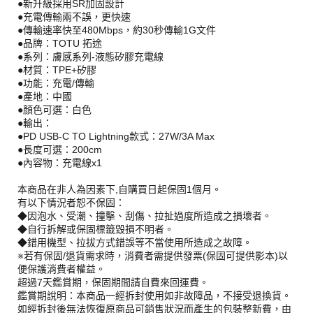
●新升級採用SR加固設計
●充電傳輸兩不誤，更快速
●傳輸速率快至480Mbps，約30秒傳輸1G文件
●品牌：TOTU 拓途
●系列：膚感系列-液態矽膠充電線
●材質：TPE+矽膠
●功能：充電/傳輸
●產地：中國
●顏色可選：白色
●輸出：
●PD USB-C TO Lightning款式：27W/3A Max
●長度可選：200cm
●內容物：充電線x1
本商品在非人為因素下,自購買日起保固1個月。
有以下情況者恕不保固：
◆因泡水、受潮、撞擊、刮傷、拉扯過度所造成之損壞者。
◆自行拆解或保固標籤毀損不明者。
◆錯用機型、拉拔方式錯誤等不當使用所造成之故障。
※若有保固/退貨需求時，消費者需提供發票(保固可提供影本)以
便保護消費者權益。
超過7天鑑賞期，保固期間請自費來回運費。
鑑賞期說明：本商品一經拆封使用如非故障品，不接受退換貨。
如經拆封後無法恢復原商品可銷售狀況而產生的包裝整新費，由