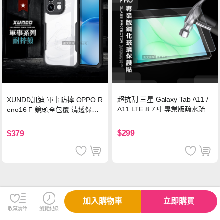
超抗刮 三星 Galaxy Tab A11 /
XUNDD訊迪 軍事防摔 OPPO R
A11 LTE 8.7吋 專業版疏水疏油
eno16 F 鏡頭全包覆 清透保護
9H鋼化玻璃膜 平板玻璃貼
殼 手機殼(夜幕黑)
$299
$379
加入購物車
立即購買
收藏清單
瀏覽紀錄