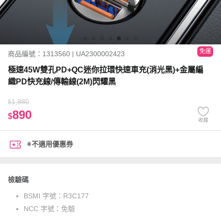
免運
商品編號：1313560 | UA2300002423
極速45W雙孔PD+QC迷你拉環快速車充(消光黑)+金屬編
織PD快充線/傳輸線(2M)閃耀黑
1,980
$
890
$
收藏
※不適用優惠券
檢驗碼
BSMI 字號：
R3C177
NCC 字號：
免驗