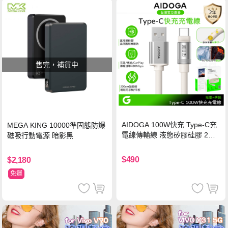
售完，補貨中
AIDOGA 100W快充 Type-C充
MEGA KING 10000準固態防爆
電線傳輸線 液態矽膠硅膠 2M
磁吸行動電源 暗影黑
支援iPhone17/安卓/手機/平板
$490
$2,180
免運