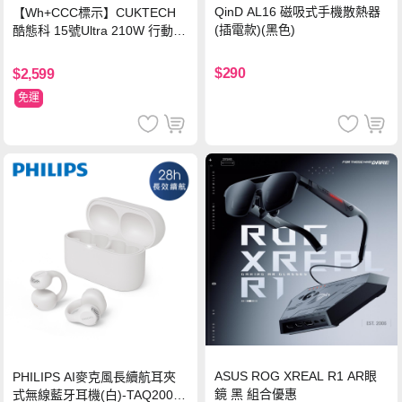
QinD AL16 磁吸式手機散熱器
【Wh+CCC標示】CUKTECH
(插電款)(黑色)
酷態科 15號Ultra 210W 行動電
源 20000mAh (PB200U) -灰色
$290
$2,599
免運
ASUS ROG XREAL R1 AR眼
PHILIPS AI麥克風長續航耳夾
鏡 黑 組合優惠
式無線藍牙耳機(白)-TAQ2000