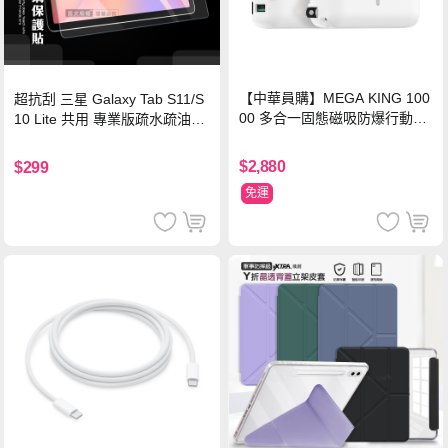
【中華員購】MEGA KING 100
超抗刮 三星 Galaxy Tab S11/S
00 多合一固態磁吸防爆行動電
10 Lite 共用 專業版疏水疏油9H
源 冰曜白
鋼化玻璃膜 平板玻璃貼
$2,880
$299
免運