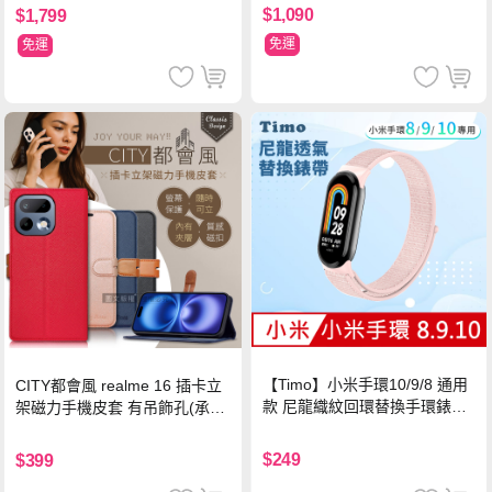
$1,090
$1,799
免運
免運
【Timo】小米手環10/9/8 通用
CITY都會風 realme 16 插卡立
款 尼龍織紋回環替換手環錶帶-
架磁力手機皮套 有吊飾孔(承諾
珍珠粉
黑)
$249
$399