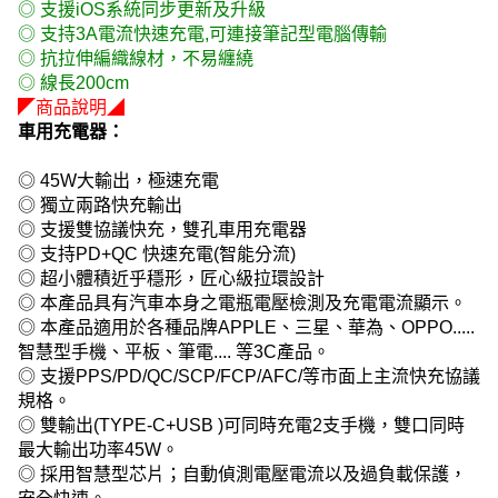
◎ 支援iOS系統同步更新及升級
◎ 支持3A電流快速充電,可連接筆記型電腦傳輸
◎ 抗拉伸編織線材，不易纏繞
◎ 線長200cm
◤商品說明◢
車用充電器：
◎ 45W大輸出，極速充電
◎ 獨立兩路快充輸出
◎ 支援雙協議快充，雙孔車用充電器
◎ 支持PD+QC 快速充電(智能分流)
◎ 超小體積近乎穩形，匠心級拉環設計
◎ 本產品具有汽車本身之電瓶電壓檢測及充電電流顯示。
◎ 本產品適用於各種品牌APPLE、三星、華為、OPPO.....
智慧型手機、平板、筆電.... 等3C產品。
◎ 支援PPS/PD/QC/SCP/FCP/AFC/等市面上主流快充協議
規格。
◎ 雙輸出(TYPE-C+USB )可同時充電2支手機，雙口同時
最大輸出功率45W。
◎ 採用智慧型芯片；自動偵測電壓電流以及過負載保護，