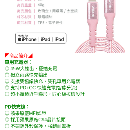
◤商品簡介◢
車用充電器：
◎ 45W大輸出，極速充電
◎ 獨立兩路快充輸出
◎ 支援雙協議快充，雙孔車用充電器
◎ 支持PD+QC 快速充電(智能分流)
◎ 超小體積近乎穩形，匠心級拉環設計
PD快充線：
◎ 蘋果原廠MFI認證
◎ 採用蘋果原廠C94晶片接頭
◎ 不鏽鋼外殼保護，強韌耐彎折