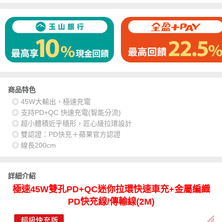
商品特色
◎ 45W大輸出，極速充電
◎ 支持PD+QC 快速充電(智能分流)
◎ 超小體積近乎穩形，匠心級拉環設計
◎ 雙認證：PD快充＋蘋果官方認證
◎ 線長200cm
詳細介紹
極速45W雙孔PD+QC迷你拉環快速車充+金屬編織
PD快充線/傳輸線(2M)