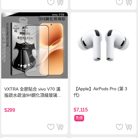
【Apple】AirPods Pro (第 3
VXTRA 全膠貼合 vivo V70 滿
代)
版疏水疏油9H鋼化頂級玻璃貼
保護貼(黑)
$7,115
$299
免運