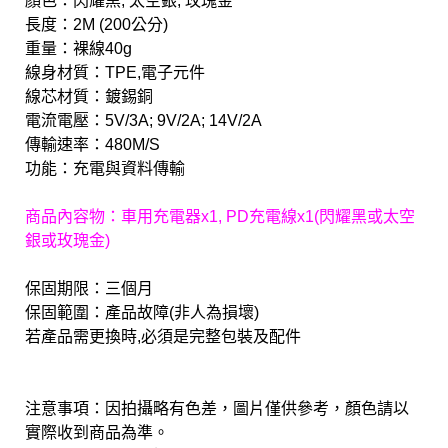
顏色：閃耀黑, 太空銀, 玫瑰金
長度：2M (200公分)
重量：裸線40g
線身材質：TPE,電子元件
線芯材質：鍍錫銅
電流電壓：5V/3A; 9V/2A; 14V/2A
傳輸速率：480M/S
功能：充電與資料傳輸
商品內容物：車用充電器x1, PD充電線x1(閃耀黑或太空
銀或玫瑰金)
保固期限：三個月
保固範圍：產品故障(非人為損壞)
若產品需更換時,必須是完整包裝及配件
注意事項：因拍攝略有色差，圖片僅供參考，顏色請以
實際收到商品為準。