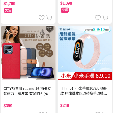
$1,090
$1,799
免運
免運
【Timo】小米手環10/9/8 通用
CITY都會風 realme 16 插卡立
款 尼龍織紋回環替換手環錶帶-
架磁力手機皮套 有吊飾孔(承諾
珍珠粉
黑)
$249
$399