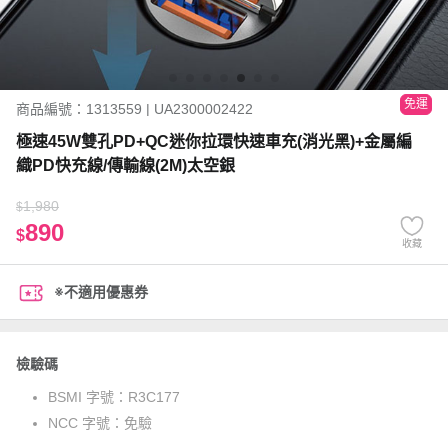
免運
商品編號：1313559 | UA2300002422
極速45W雙孔PD+QC迷你拉環快速車充(消光黑)+金屬編
織PD快充線/傳輸線(2M)太空銀
1,980
$
890
$
收藏
※不適用優惠券
檢驗碼
BSMI 字號：
R3C177
NCC 字號：
免驗