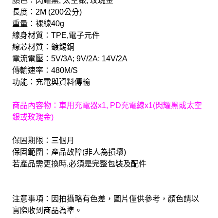
顏色：閃耀黑, 太空銀, 玫瑰金
長度：2M (200公分)
重量：裸線40g
線身材質：TPE,電子元件
線芯材質：鍍錫銅
電流電壓：5V/3A; 9V/2A; 14V/2A
傳輸速率：480M/S
功能：充電與資料傳輸
商品內容物：車用充電器x1, PD充電線x1(閃耀黑或太空
銀或玫瑰金)
保固期限：三個月
保固範圍：產品故障(非人為損壞)
若產品需更換時,必須是完整包裝及配件
注意事項：因拍攝略有色差，圖片僅供參考，顏色請以
實際收到商品為準。