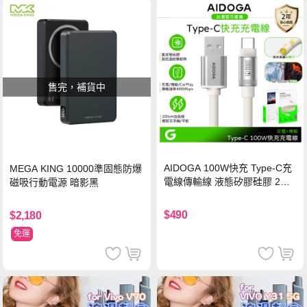
售完，補貨中
AIDOGA 100W快充 Type-C充
MEGA KING 10000準固態防爆
電線傳輸線 液態矽膠硅膠 2M
磁吸行動電源 暗影黑
支援iPhone17/安卓/手機/平板
$490
$2,180
免運