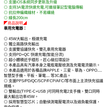
◎ 支援iOS系統同步更新及升級
◎ 支持3A電流快速充電,可連接筆記型電腦傳輸
◎ 抗拉伸編織線材，不易纏繞
◎ 線長200cm
◤商品說明◢
車用充電器：
◎ 45W大輸出，極速充電
◎ 獨立兩路快充輸出
◎ 支援雙協議快充，雙孔車用充電器
◎ 支持PD+QC 快速充電(智能分流)
◎ 超小體積近乎穩形，匠心級拉環設計
◎ 本產品具有汽車本身之電瓶電壓檢測及充電電流顯示。
◎ 本產品適用於各種品牌APPLE、三星、華為、OPPO.....
智慧型手機、平板、筆電.... 等3C產品。
◎ 支援PPS/PD/QC/SCP/FCP/AFC/等市面上主流快充協議
規格。
◎ 雙輸出(TYPE-C+USB )可同時充電2支手機，雙口同時
最大輸出功率45W。
◎ 採用智慧型芯片；自動偵測電壓電流以及過負載保護，