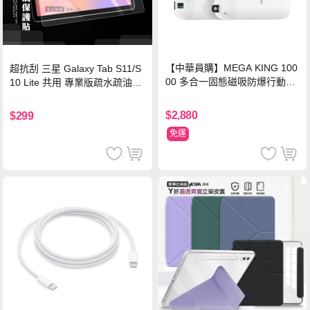
【中華員購】MEGA KING 100
超抗刮 三星 Galaxy Tab S11/S
00 多合一固態磁吸防爆行動電
10 Lite 共用 專業版疏水疏油9H
源 冰曜白
鋼化玻璃膜 平板玻璃貼
$2,880
$299
免運