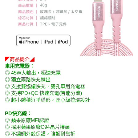
◤商品簡介◢
車用充電器：
◎ 45W大輸出，極速充電
◎ 獨立兩路快充輸出
◎ 支援雙協議快充，雙孔車用充電器
◎ 支持PD+QC 快速充電(智能分流)
◎ 超小體積近乎穩形，匠心級拉環設計
PD快充線：
◎ 蘋果原廠MFI認證
◎ 採用蘋果原廠C94晶片接頭
◎ 不鏽鋼外殼保護，強韌耐彎折