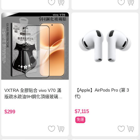
【Apple】AirPods Pro (第 3
VXTRA 全膠貼合 vivo V70 滿
代)
版疏水疏油9H鋼化頂級玻璃貼
保護貼(黑)
$7,115
$299
免運