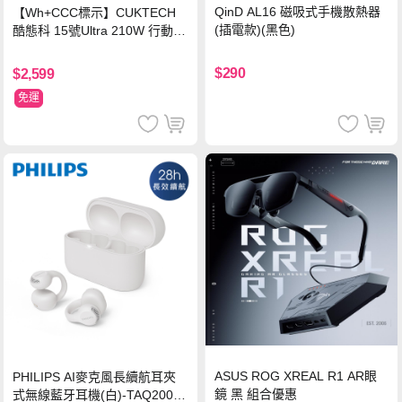
QinD AL16 磁吸式手機散熱器
【Wh+CCC標示】CUKTECH
(插電款)(黑色)
酷態科 15號Ultra 210W 行動電
源 20000mAh (PB200U) -灰色
$290
$2,599
免運
ASUS ROG XREAL R1 AR眼
PHILIPS AI麥克風長續航耳夾
鏡 黑 組合優惠
式無線藍牙耳機(白)-TAQ2000