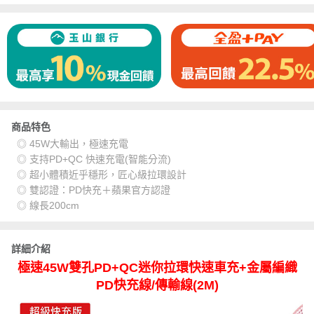
商品特色
◎ 45W大輸出，極速充電
◎ 支持PD+QC 快速充電(智能分流)
◎ 超小體積近乎穩形，匠心級拉環設計
◎ 雙認證：PD快充＋蘋果官方認證
◎ 線長200cm
詳細介紹
極速45W雙孔PD+QC迷你拉環快速車充+金屬編織
PD快充線/傳輸線(2M)