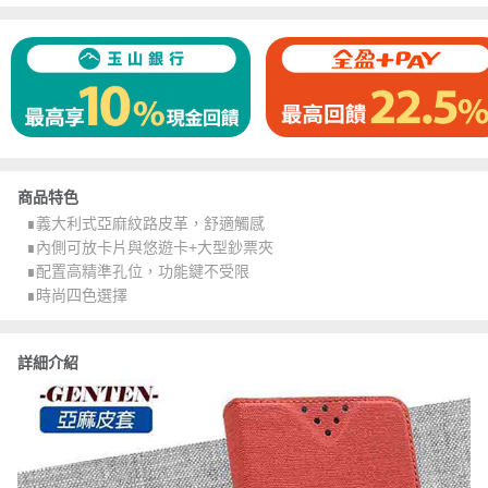
商品特色
∎義大利式亞麻紋路皮革，舒適觸感
∎內側可放卡片與悠遊卡+大型鈔票夾
∎配置高精準孔位，功能鍵不受限
∎時尚四色選擇
詳細介紹