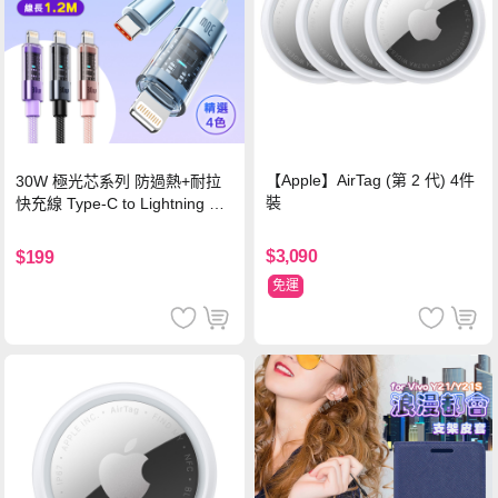
【Apple】AirTag (第 2 代) 4件
30W 極光芯系列 防過熱+耐拉
裝
快充線 Type-C to Lightning 傳
輸充電線(1.2M)黑色
$3,090
$199
免運