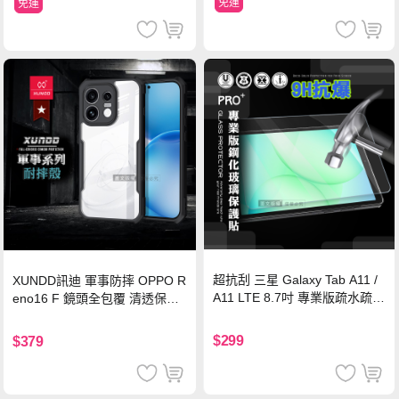
免運
免運
超抗刮 三星 Galaxy Tab A11 /
XUNDD訊迪 軍事防摔 OPPO R
A11 LTE 8.7吋 專業版疏水疏油
eno16 F 鏡頭全包覆 清透保護
9H鋼化玻璃膜 平板玻璃貼
殼 手機殼(夜幕黑)
$299
$379