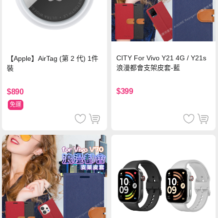
CITY For Vivo Y21 4G / Y21s
【Apple】AirTag (第 2 代) 1件
浪漫都會支架皮套-藍
裝
$399
$890
免運