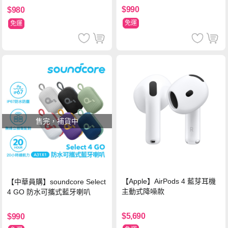
$990
$980
免運
免運
售完，補貨中
【Apple】AirPods 4 藍芽耳機
【中華員購】soundcore Select
主動式降噪款
4 GO 防水可攜式藍牙喇叭
$5,690
$990