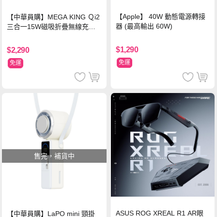
【Apple】 40W 動態電源轉接
【中華員購】MEGA KING Ｑi2
器 (最高輸出 60W)
三合一15W磁吸折疊無線充電
支架 黑
$1,290
$2,290
免運
免運
售完，補貨中
ASUS ROG XREAL R1 AR眼
【中華員購】LaPO mini 頸掛