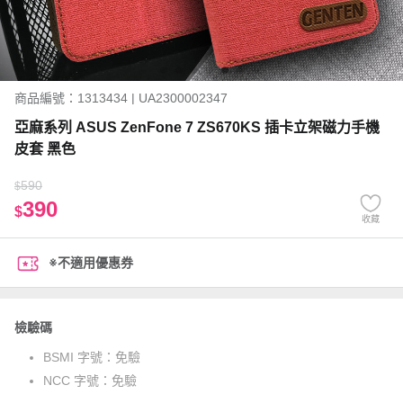
商品編號：1313434 | UA2300002347
亞麻系列 ASUS ZenFone 7 ZS670KS 插卡立架磁力手機
皮套 黑色
590
$
390
$
收藏
※不適用優惠券
檢驗碼
BSMI 字號：
免驗
NCC 字號：
免驗