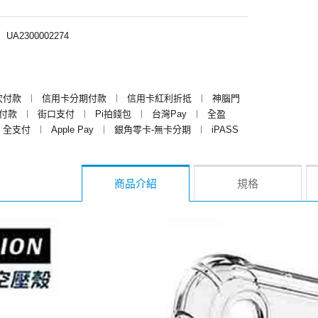
︱
UA2300002274
次付款
︱
信用卡分期付款
︱
信用卡紅利折抵
︱
神腦門
y付款
︱
街口支付
︱
Pi拍錢包
︱
台灣Pay
︱
全盈
全支付
︱
Apple Pay
︱
銀角零卡-無卡分期
︱
iPASS
商品介紹
規格