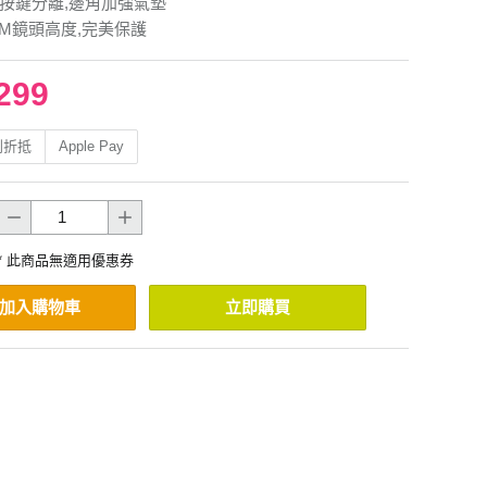
.按鍵分離,邊角加強氣墊
MM鏡頭高度,完美保護
299
利折抵
Apple Pay
* 此商品無適用優惠券
加入購物車
立即購買