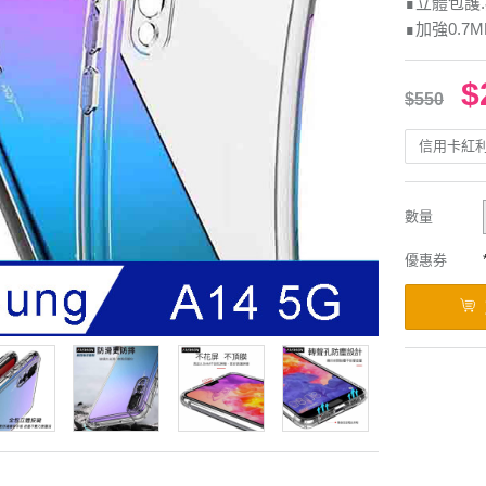
∎立體包護
∎加強0.7
$
$550
信用卡紅
數量
優惠券