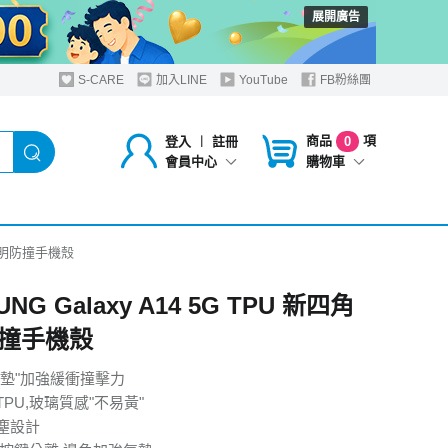
展開廣告
S-CARE
加入LINE
YouTube
FB粉絲團
商品
項
登入
︱
註冊
0
購物車
會員中心
四角透明防撞手機殼
NG Galaxy A14 5G TPU 新四角
撞手機殼
氣墊"加強緩衝撞擊力
PU,玻璃質感"不易黃"
塵設計