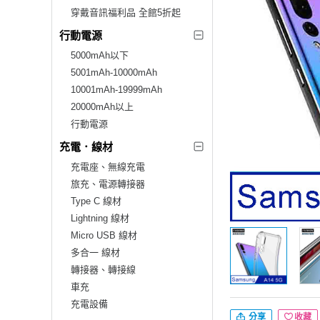
穿戴音訊福利品 全館5折起
行動電源
5000mAh以下
5001mAh-10000mAh
10001mAh-19999mAh
20000mAh以上
行動電源
充電．線材
充電座、無線充電
旅充、電源轉接器
Type C 線材
Lightning 線材
Micro USB 線材
多合一 線材
轉接器、轉接線
車充
充電設備
分享
收藏