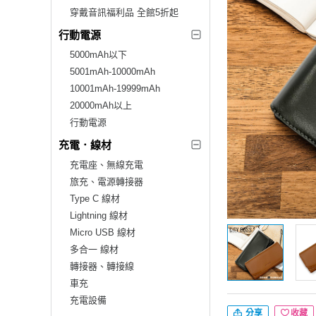
穿戴音訊福利品 全館5折起
行動電源
5000mAh以下
5001mAh-10000mAh
10001mAh-19999mAh
20000mAh以上
行動電源
充電．線材
充電座、無線充電
旅充、電源轉接器
Type C 線材
Lightning 線材
Micro USB 線材
多合一 線材
轉接器、轉接線
車充
充電設備
分享
收藏