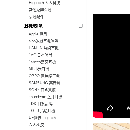
Ergotech 人因科技
其他廠牌穿戴
穿戴配件
耳機/喇叭
Apple 專用
aibo鈞嵐耳機喇叭
HANLIN 無線耳機
JVC 日本時尚
Jabees藍牙耳機
MI 小米耳機
OPPO 真無線耳機
SAMSUNG 高音質
SONY 日系質感
soundcore 藍牙耳機
TDK 日系品牌
TOTU 拓途耳機
UE羅技Logitech
人因科技