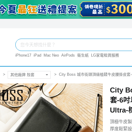
iPhone17
iPad
Mac Neo
AirPods
衛生紙
LG家電租賃服務
City Boss 城市街頭頂級植鞣牛皮腰掛皮套-6吋以下 
其他廠牌 殼套
City
套-6吋以
Ultra-
頂極牛皮製
厚度鬆緊設