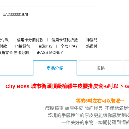
︱
UA2300001978
次付款
︱
信用卡分期付款
︱
信用卡紅利折抵
︱
神腦門
y付款
︱
Pi拍錢包
︱
台灣Pay
︱
全盈+PAY
︱
悠遊付
銀角零卡-無卡分期
︱
iPASS MONEY
商品介紹
規格
City Boss 城市街頭頂級植鞣牛皮腰掛皮套-6吋以下 Galaxy 
等約6吋左右可以裝喔~~
醇厚穩重 頭層牛皮 簡約經典 不僅能滿
整塊的手感極佳的原皮更能讓你感受到
一件美好的事物，總期待碰到懂