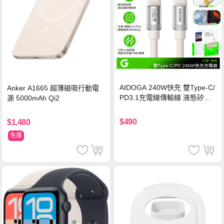
AIDOGA 240W快充 雙Type-C/
Anker A1665 超薄磁吸行動電
PD3.1充電線傳輸線 液態矽膠
源 5000mAh Qi2
硅膠 2M 支援iPhone17/安卓/手
機/平板/筆電
$490
$1,480
免運