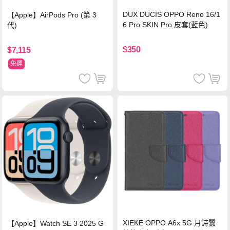
DUX DUCIS OPPO Reno 16/1
【Apple】AirPods Pro (第 3
6 Pro SKIN Pro 皮套(藍色)
代)
$350
$7,115
免運
XIEKE OPPO A6x 5G 月詩蠶
【Apple】Watch SE 3 2025 G