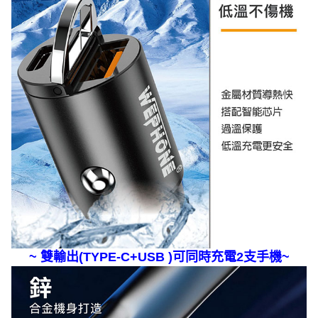
~ 雙輸出(TYPE-C+USB )可同時充電2支手機~