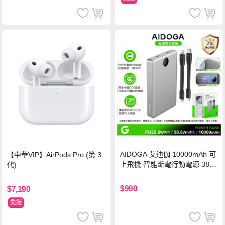
AIDOGA 艾迪伽 10000mAh 可
【中華VIP】AirPods Pro (第 3
上飛機 智能斷電行動電源 38.5
代)
Wh PD雙向快充充電線 鈦銀 台
灣BSMI/中國CCC/歐美CE/FCC
$990
$7,190
認證
免運