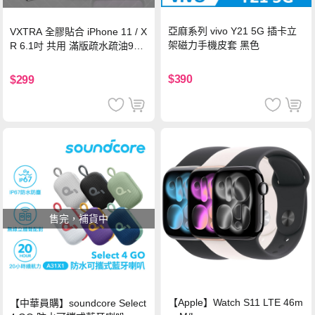
亞麻系列 vivo Y21 5G 插卡立
VXTRA 全膠貼合 iPhone 11 / X
架磁力手機皮套 黑色
R 6.1吋 共用 滿版疏水疏油9H
鋼化頂級玻璃膜(黑)
$390
$299
售完，補貨中
【Apple】Watch S11 LTE 46m
【中華員購】soundcore Select