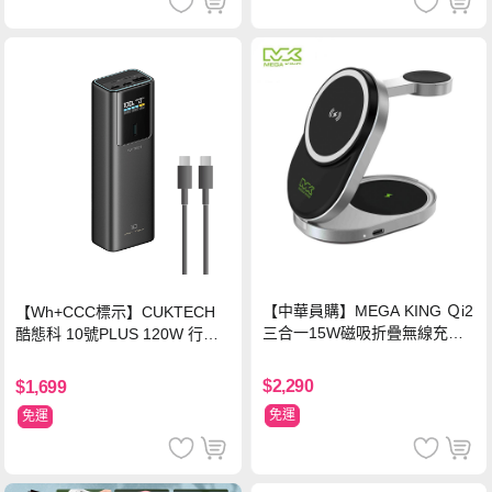
【中華員購】MEGA KING Ｑi2
【Wh+CCC標示】CUKTECH
三合一15W磁吸折疊無線充電
酷態科 10號PLUS 120W 行動
支架 黑
電源 15000mAh (PB150P)-黑
色
$2,290
$1,699
免運
免運