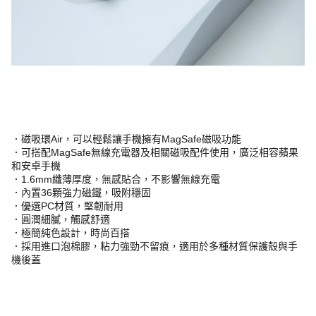
．磁吸環Air，可以輕鬆讓手機擁有MagSafe磁吸功能
．可搭配MagSafe無線充電器及相關磁吸配件使用，廣泛相容蘋果
和安卓手機
．1.6mm纖薄厚度，無感貼合，不影響無線充電
．內置36顆強力磁鐵，吸附穩固
．優選PC材質，堅韌耐用
．圓潤細膩，觸感舒適
．極簡純色設計，時尚百搭
．採用進口泡棉膠，粘力強勁不留痕，適用於多種材質保護殼與手
機後蓋