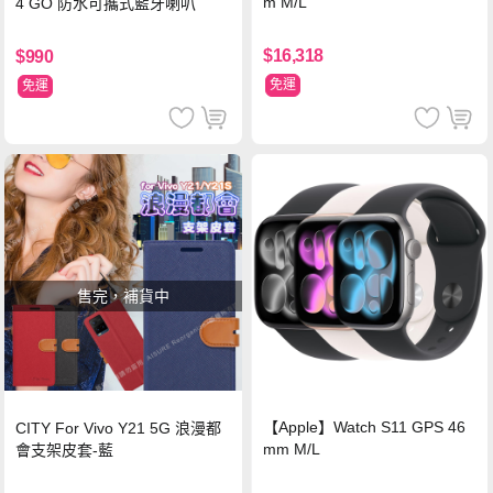
m M/L
4 GO 防水可攜式藍牙喇叭
$16,318
$990
免運
免運
售完，補貨中
【Apple】Watch S11 GPS 46
CITY For Vivo Y21 5G 浪漫都
mm M/L
會支架皮套-藍