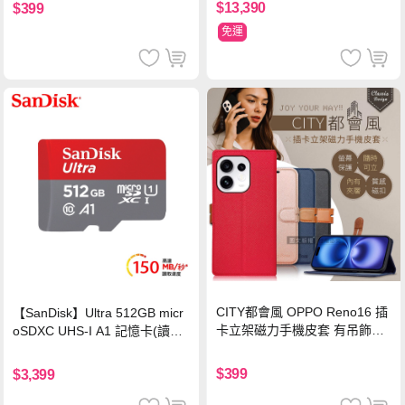
$13,390
$399
免運
CITY都會風 OPPO Reno16 插
【SanDisk】Ultra 512GB micr
卡立架磁力手機皮套 有吊飾孔
oSDXC UHS-I A1 記憶卡(讀取
(奢華紅)
達150MB/s)
$399
$3,399