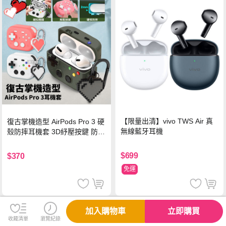
【限量出清】vivo TWS Air 真
復古掌機造型 AirPods Pro 3 硬
無線藍牙耳機
殼防摔耳機套 3D紓壓按鍵 防開
鎖扣 附心形掛勾(懷舊灰)
$699
$370
免運
加入購物車
立即購買
收藏清單
瀏覽紀錄