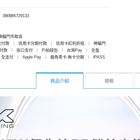
︱
090985729133
神腦門市取貨
次付款
︱
信用卡分期付款
︱
信用卡紅利折抵
︱
神腦門
y付款
︱
街口支付
︱
Pi拍錢包
︱
台灣Pay
︱
全盈
全支付
︱
Apple Pay
︱
銀角零卡-無卡分期
︱
iPASS
商品介紹
規格