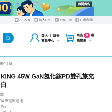
展開廣告
S-CARE
加入LINE
YouTube
FB粉絲團
商品
項
登入
︱
註冊
0
購物車
會員中心
(2C) 白
 KING 45W GaN氮化鎵PD雙孔旅充
 白
功率
40V國際電壓通用
Ports