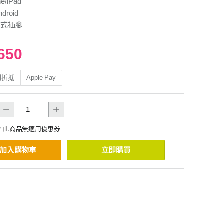
e/iPad
droid
疊式插腳
650
利折抵
Apple Pay
* 此商品無適用優惠券
加入購物車
立即購買