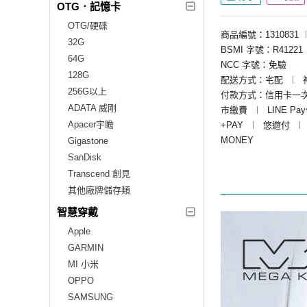
OTG．記憶卡
OTG/硬碟
商品編號：1310831
32G
BSMI 字號：R41221
64G
NCC 字號：免驗
128G
配送方式：宅配
︱
256G以上
付款方式：信用卡一
ADATA 威剛
市繳費
︱
LINE Pa
Apacer宇瞻
+PAY
︱
悠遊付
︱
MONEY
Gigastone
SanDisk
Transcend 創見
其他廠牌儲存類
智慧穿戴
Apple
GARMIN
MI 小米
OPPO
SAMSUNG