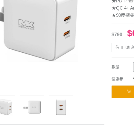
★PD iPhon
★QC 4+ An
★90度摺
$
$790
信用卡紅
數量
優惠券