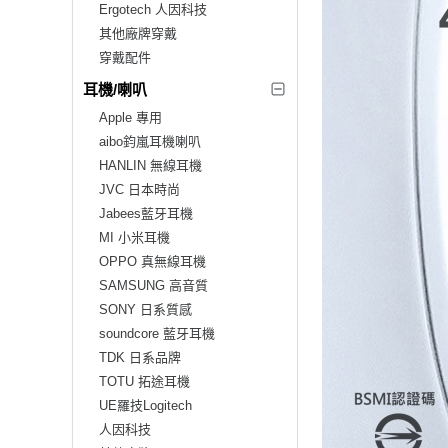
Ergotech 人因科技
其他廠牌穿戴
穿戴配件
耳機/喇叭
Apple 專用
aibo鈞嵐耳機喇叭
HANLIN 無線耳機
JVC 日本時尚
Jabees藍牙耳機
MI 小米耳機
OPPO 真無線耳機
SAMSUNG 高音質
SONY 日系質感
soundcore 藍牙耳機
TDK 日系品牌
TOTU 拓途耳機
UE羅技Logitech
人因科技