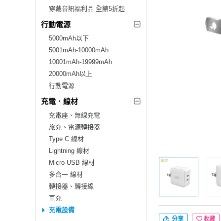
穿戴音訊福利品 全館5折起
行動電源
5000mAh以下
5001mAh-10000mAh
10001mAh-19999mAh
20000mAh以上
行動電源
充電．線材
充電座、無線充電
旅充、電源轉接器
Type C 線材
Lightning 線材
Micro USB 線材
多合一 線材
轉接器、轉接線
車充
充電設備
分享
收藏