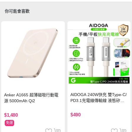
你可能會喜歡
AIDOGA 240W快充 雙Type-C/
Anker A1665 超薄磁吸行動電
PD3.1充電線傳輸線 液態矽膠
源 5000mAh Qi2
硅膠 2M 支援iPhone17/安卓/手
機/平板/筆電
$490
$1,480
免運