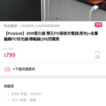
免運
商品編號：1310543 | UA2300000309
【Polybatt】40W氮化鎵 雙孔PD極速充電器(黑色)+金屬
編織PD快充線/傳輸線(2M)閃耀黑
1,980
$
799
$
收藏
※不適用優惠券
檢驗碼
BSMI 字號：
R39397
NCC 字號：
免驗