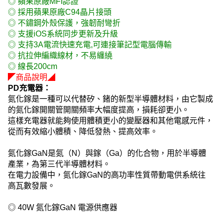
◎ 蘋果原廠MFI認證
◎ 採用蘋果原廠C94晶片接頭
◎ 不鏽鋼外殼保護，強韌耐彎折
◎ 支援iOS系統同步更新及升級
◎ 支持3A電流快速充電,可連接筆記型電腦傳輸
◎ 抗拉伸編織線材，不易纏繞
◎ 線長200cm
◤商品說明◢
PD充電器：
氮化鎵是一種可以代替矽、鍺的新型半導體材料，由它製成
的氮化鎵開關管開關頻率大幅度提高，損耗卻更小。
這樣充電器就能夠使用體積更小的變壓器和其他電感元件，
從而有效縮小體積、降低發熱、提高效率。
氮化鎵GaN是氮（N）與鎵（Ga）的化合物，用於半導體
產業，為第三代半導體材料。
在電力設備中，氮化鎵GaN的高功率性質帶動電供系統往
高瓦數發展。
◎ 40W 氮化鎵GaN 電源供應器