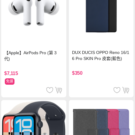
DUX DUCIS OPPO Reno 16/1
【Apple】AirPods Pro (第 3
6 Pro SKIN Pro 皮套(藍色)
代)
$350
$7,115
免運