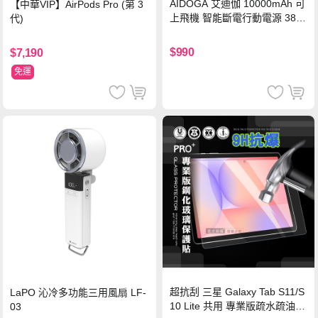
AIDOGA 艾迪伽 10000mAh 可
【中華VIP】AirPods Pro (第 3
上飛機 智能斷電行動電源 38.5
代)
Wh PD雙向快充充電線 鈦銀 台
灣BSMI/中國CCC/歐美CE/FCC
$990
$7,190
認證
免運
超抗刮 三星 Galaxy Tab S11/S
LaPO 沁冷多功能三用風扇 LF-
10 Lite 共用 專業版疏水疏油9
03