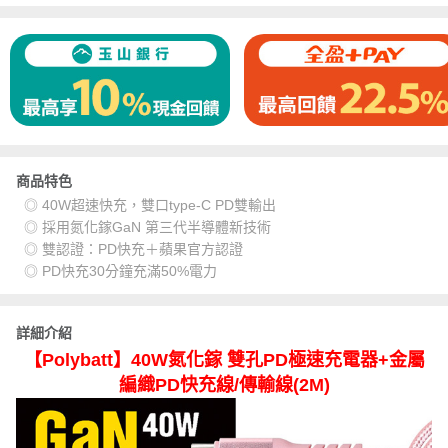
商品特色
◎ 40W超速快充，雙口type-C PD雙輸出
◎ 採用氮化鎵GaN 第三代半導體新技術
◎ 雙認證：PD快充＋蘋果官方認證
◎ PD快充30分鐘充滿50%電力
詳細介紹
【Polybatt】40W氮化鎵 雙孔PD極速充電器+金屬
編織PD快充線/傳輸線(2M)