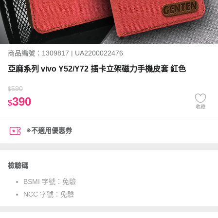
商品編號：1309817 | UA2200022476
亞麻系列 vivo Y52/Y72 插卡立架磁力手機皮套 紅色
590
$
390
$
收藏
※不適用優惠券
檢驗碼
BSMI 字號：
免驗
NCC 字號：
免驗