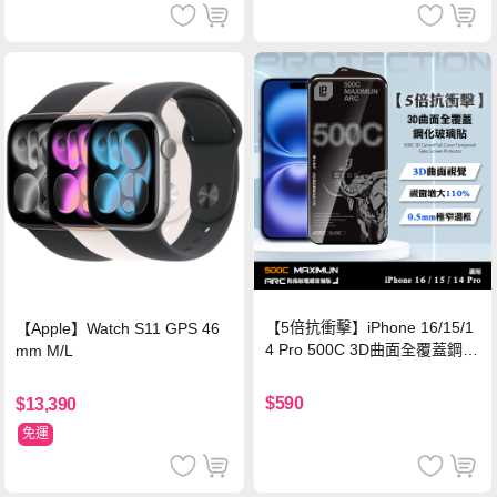
【5倍抗衝擊】iPhone 16/15/1
【Apple】Watch S11 GPS 46
4 Pro 500C 3D曲面全覆蓋鋼化
mm M/L
玻璃貼 0.5mm極窄邊框 防指紋
保護貼
$590
$13,390
免運