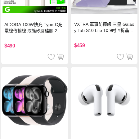
VXTRA 軍事防摔級 三星 Galax
AIDOGA 100W快充 Type-C充
y Tab S10 Lite 10.9吋 Y折晶透
電線傳輸線 液態矽膠硅膠 2M
背蓋立架皮套 含筆槽(經典黑)
支援iPhone17/安卓/手機/平板
$459
$490