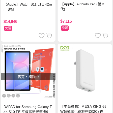
【Apple】AirPods Pro (第 3
【Apple】Watch S11 LTE 42m
代)
m S/M
$7,115
$14,946
免運
免運
售完，補貨中
【中華員購】MEGA KING 65
DAPAD for Samsung Galaxy T
W超薄氮化鎵旅充頭(2C) 白
ab S10 FE 平板高透光滿版9H