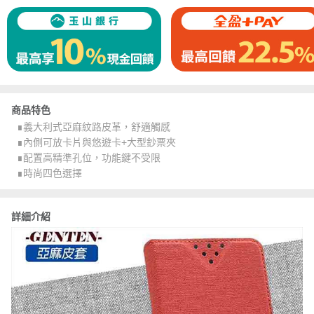
商品特色
∎義大利式亞麻紋路皮革，舒適觸感
∎內側可放卡片與悠遊卡+大型鈔票夾
∎配置高精準孔位，功能鍵不受限
∎時尚四色選擇
詳細介紹