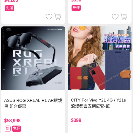
$4,265
免運
免運
CITY For Vivo Y21 4G / Y21s
ASUS ROG XREAL R1 AR眼鏡
浪漫都會支架皮套-藍
黑 組合優惠
$399
$58,998
贈
免運