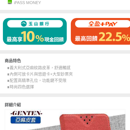
iPASS MONEY
商品特色
∎義大利式亞麻紋路皮革，舒適觸感
∎內側可放卡片與悠遊卡+大型鈔票夾
∎配置高精準孔位，功能鍵不受限
∎時尚四色選擇
詳細介紹