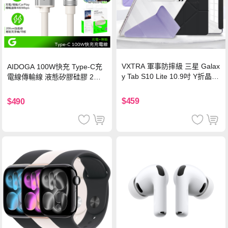
VXTRA 軍事防摔級 三星 Galax
AIDOGA 100W快充 Type-C充
y Tab S10 Lite 10.9吋 Y折晶透
電線傳輸線 液態矽膠硅膠 2M
背蓋立架皮套 含筆槽(經典黑)
支援iPhone17/安卓/手機/平板
$459
$490