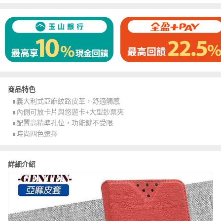
商品特色
∎義大利式亞麻紋路皮革，舒適觸感
∎內側可放卡片與悠遊卡+大型鈔票夾
∎配置高精準孔位，功能鍵不受限
∎時尚四色選擇
詳細介紹