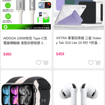
VXTRA 軍事防摔級 三星 Galax
AIDOGA 100W快充 Type-C充
y Tab S10 Lite 10.9吋 Y折晶透
電線傳輸線 液態矽膠硅膠 2M
背蓋立架皮套 含筆槽(經典黑)
支援iPhone17/安卓/手機/平板
$459
$490