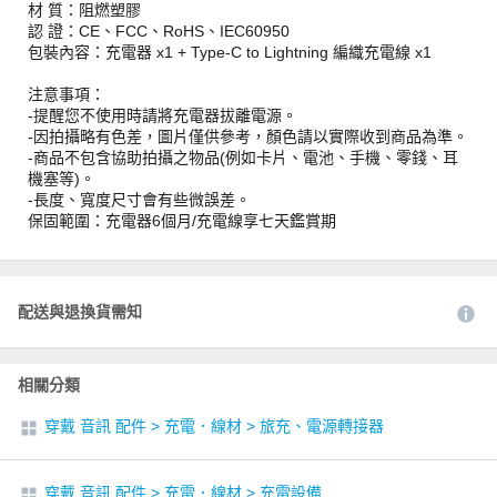
材 質：阻燃塑膠
認 證：CE、FCC、RoHS、IEC60950
包裝內容：充電器 x1 + Type-C to Lightning 編織充電線 x1
注意事項：
-提醒您不使用時請將充電器拔離電源。
-因拍攝略有色差，圖片僅供參考，顏色請以實際收到商品為準。
-商品不包含協助拍攝之物品(例如卡片、電池、手機、零錢、耳
機塞等)。
-長度、寬度尺寸會有些微誤差。
保固範圍：充電器6個月/充電線享七天鑑賞期
配送與退換貨需知
相關分類
穿戴 音訊 配件
>
充電．線材
>
旅充、電源轉接器
穿戴 音訊 配件
>
充電．線材
>
充電設備