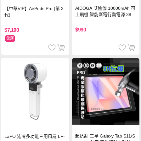
AIDOGA 艾迪伽 10000mAh 可
【中華VIP】AirPods Pro (第 3
上飛機 智能斷電行動電源 38.5
代)
Wh PD雙向快充充電線 鈦銀 台
灣BSMI/中國CCC/歐美CE/FCC
$990
$7,190
認證
免運
超抗刮 三星 Galaxy Tab S11/S
LaPO 沁冷多功能三用風扇 LF-