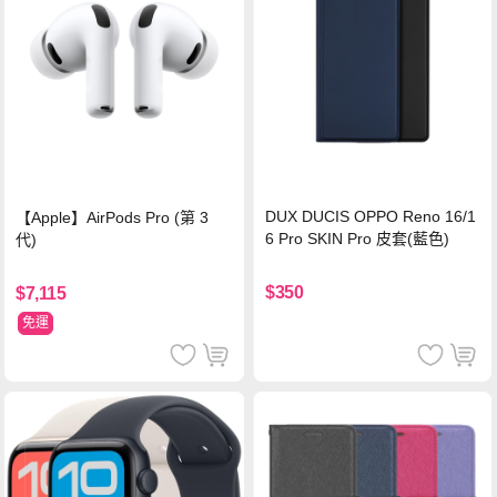
DUX DUCIS OPPO Reno 16/1
【Apple】AirPods Pro (第 3
6 Pro SKIN Pro 皮套(藍色)
代)
$350
$7,115
免運