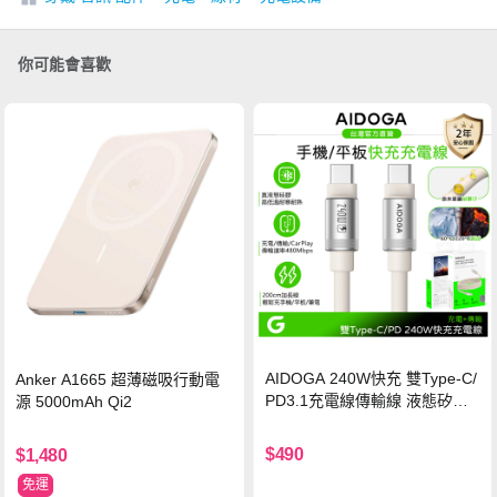
你可能會喜歡
AIDOGA 240W快充 雙Type-C/
Anker A1665 超薄磁吸行動電
PD3.1充電線傳輸線 液態矽膠
源 5000mAh Qi2
硅膠 2M 支援iPhone17/安卓/手
機/平板/筆電
$490
$1,480
免運