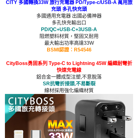
CITY 多國轉換33W 旅行充電器 PD/Type-c/USB-A 萬用旅
充頭 多孔快充頭
多國通用充電器 出國必備神器
多孔快充輸出口
PD/QC+USB-C+3USB-A
阻燃塑料材質，堅固又耐用
最大輸出功率高達33W
BSMI認證：R54546
CityBoss勇固系列 Type-C to Lightning 45W 編織耐彎折
快速充電線
鋁合金一體成型注塑,不意脫落
SR抗彎折接頭,不易斷裂
線材採用強化編織材質