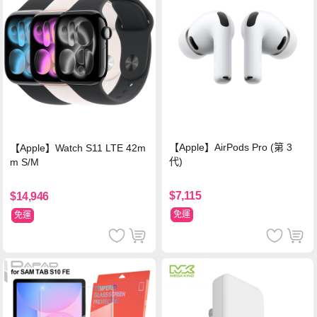
【Apple】AirPods Pro (第 3
【Apple】Watch S11 LTE 42m
代)
m S/M
$7,115
$14,946
免運
免運