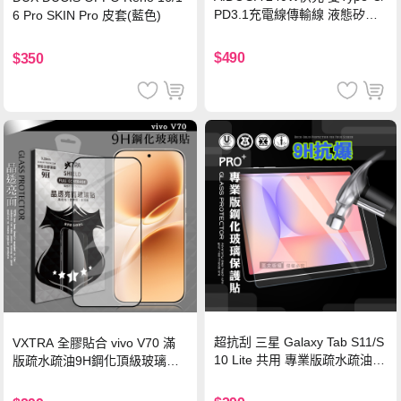
PD3.1充電線傳輸線 液態矽膠
6 Pro SKIN Pro 皮套(藍色)
硅膠 2M 支援iPhone17/安卓/手
機/平板/筆電
$490
$350
超抗刮 三星 Galaxy Tab S11/S
VXTRA 全膠貼合 vivo V70 滿
10 Lite 共用 專業版疏水疏油9
版疏水疏油9H鋼化頂級玻璃貼
H鋼化玻璃膜 平板玻璃貼
保護貼(黑)