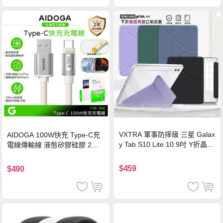
VXTRA 軍事防摔級 三星 Galax
AIDOGA 100W快充 Type-C充
y Tab S10 Lite 10.9吋 Y折晶透
電線傳輸線 液態矽膠硅膠 2M
背蓋立架皮套 含筆槽(經典黑)
支援iPhone17/安卓/手機/平板
$459
$490