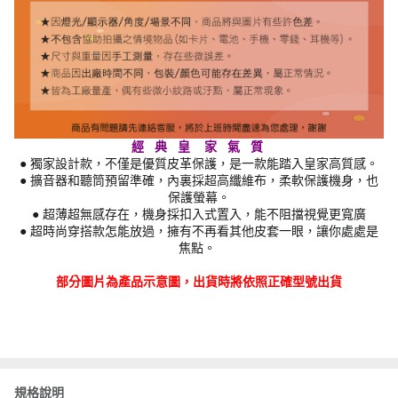
經 典 皇 家 氣 質
● 獨家設計款，不僅是優質皮革保護，是一款能踏入皇家高質感。
● 擴音器和聽筒預留準確，內裏採超高纖維布，柔軟保護機身，也
保護螢幕。
● 超薄超無感存在，機身採扣入式置入，能不阻擋視覺更寬廣
● 超時尚穿搭款怎能放過，擁有不再看其他皮套一眼，讓你處處是
焦點。
部分圖片為產品示意圖，出貨時將依照正確型號出貨
規格說明