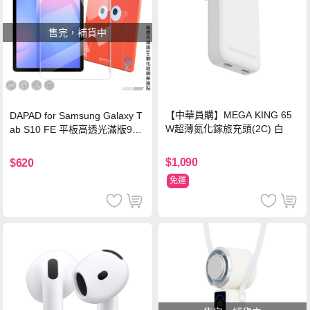
售完，補貨中
【中華員購】MEGA KING 65
DAPAD for Samsung Galaxy T
W超薄氮化鎵旅充頭(2C) 白
ab S10 FE 平板高透光滿版9H
鋼化玻璃保護貼
$1,090
$620
免運