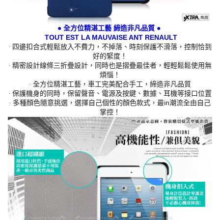
● 全方位精湛工藝 締造非凡品質 ●
TOUT EST LA MAUVAISE ANT RENAULT
‧ 四邊扣合式輕鬆放入不費力，不掉落、時刻保護不滑落，控制恰到
好的緊度！
‧ 精密設計線條三折疊設計，同時也是摺疊最佳者，輕輕鬆鬆使用無
煩惱！
‧ 全方位精湛工藝，車工完美配合手工，締造非凡品質
‧ 保護機身的同時，保留聲音、電源及按鍵、數據、耳機等接口位置
‧ 多種顏色隨意挑選，選擇自己個性的顏色款式，最in潮流全由自己
掌控！