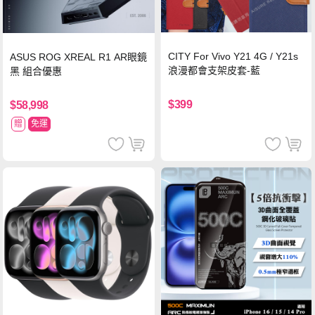
CITY For Vivo Y21 4G / Y21s
ASUS ROG XREAL R1 AR眼鏡
浪漫都會支架皮套-藍
黑 組合優惠
$399
$58,998
贈
免運