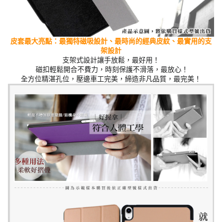
皮套最大亮點：最獨特磁吸設計、最時尚的經典
皮紋
、最實用的支
架設計
支架式設計讓手放鬆，最好用！
磁扣輕鬆開合不費力，時刻保護不滑落，最放心！
全方位精湛孔位，壓邊車工完美，締造非凡品質，最完美！