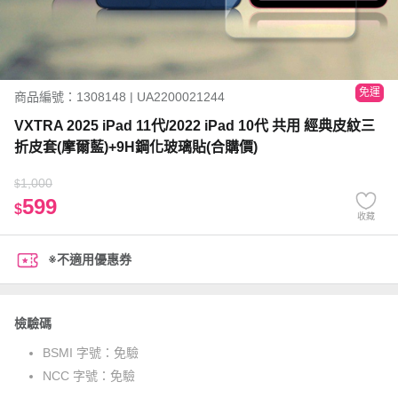
免運
商品編號：1308148 | UA2200021244
VXTRA 2025 iPad 11代/2022 iPad 10代 共用 經典皮紋三
折皮套(摩爾藍)+9H鋼化玻璃貼(合購價)
1,000
$
599
$
收藏
※不適用優惠券
檢驗碼
BSMI 字號：
免驗
NCC 字號：
免驗