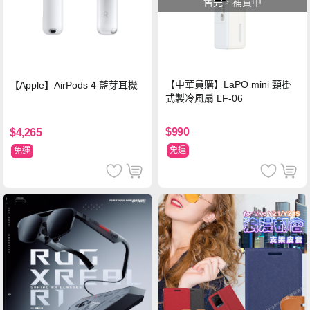
售完，補貨中
【中華員購】LaPO mini 頸掛
【Apple】AirPods 4 藍芽耳機
式製冷風扇 LF-06
$990
$4,265
免運
免運