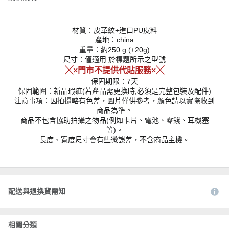
材質：皮革紋+進口PU皮料
產地：china
重量：約250 g (±20g)
尺寸：僅適用 於標題所示之型號
╳×門市不提供代貼服務×╳
保固期限：7天
保固範圍：新品瑕疵(若產品需更換時,必須是完整包裝及配件)
注意事項：因拍攝略有色差，圖片僅供參考，顏色請以實際收到
商品為準。
商品不包含協助拍攝之物品(例如卡片、電池、零錢、耳機塞
等)。
長度、寬度尺寸會有些微誤差，不含商品主機。
配送與退換貨需知
相關分類