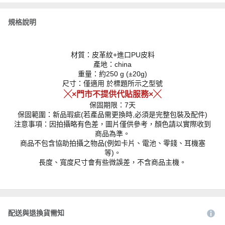
規格說明
材質：皮革紋+進口PU皮料
產地：china
重量：約250 g (±20g)
尺寸：僅適用 於標題所示之型號
╳×門市不提供代貼服務×╳
保固期限：7天
保固範圍：新品瑕疵(若產品需更換時,必須是完整包裝及配件)
注意事項：因拍攝略有色差，圖片僅供參考，顏色請以實際收到
商品為準。
商品不包含協助拍攝之物品(例如卡片、電池、零錢、耳機塞
等)。
長度、寬度尺寸會有些微誤差，不含商品主機。
配送與退換貨需知