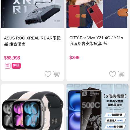
CITY For Vivo Y21 4G / Y21s
ASUS ROG XREAL R1 AR眼鏡
浪漫都會支架皮套-藍
黑 組合優惠
$399
$58,998
贈
免運