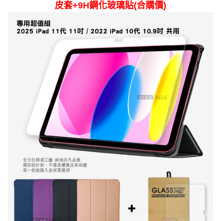
皮套+9H鋼化玻璃貼(合購價)