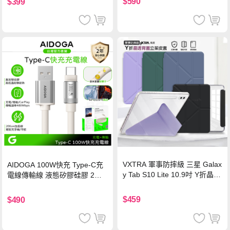
$590
$399
VXTRA 軍事防摔級 三星 Galax
AIDOGA 100W快充 Type-C充
y Tab S10 Lite 10.9吋 Y折晶透
電線傳輸線 液態矽膠硅膠 2M
背蓋立架皮套 含筆槽(經典黑)
支援iPhone17/安卓/手機/平板
$459
$490