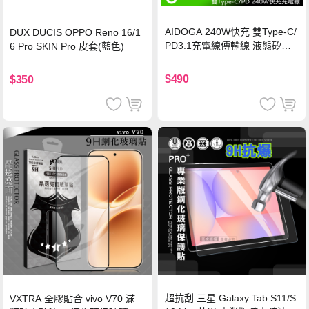
AIDOGA 240W快充 雙Type-C/
DUX DUCIS OPPO Reno 16/1
PD3.1充電線傳輸線 液態矽膠
6 Pro SKIN Pro 皮套(藍色)
硅膠 2M 支援iPhone17/安卓/手
機/平板/筆電
$490
$350
超抗刮 三星 Galaxy Tab S11/S
VXTRA 全膠貼合 vivo V70 滿