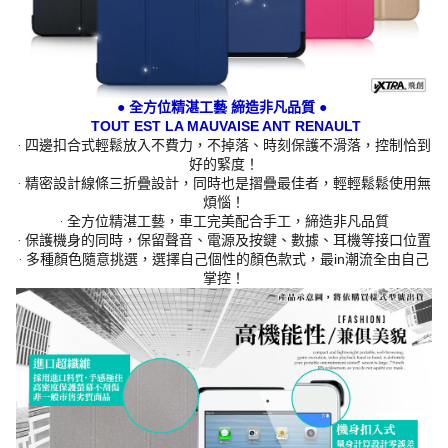
● 全方位精湛工藝 締造非凡品質 ●
TOUT EST LA MAUVAISE ANT RENAULT
‧ 四邊扣合式輕鬆放入不費力，不掉落、時刻保護不滑落，控制恰到
好的緊度！
‧ 精密設計線條三折疊設計，同時也是摺疊最佳者，輕輕鬆鬆使用無
煩惱！
‧ 全方位精湛工藝，車工完美配合手工，締造非凡品質
‧ 保護機身的同時，保留聲音、電源及按鍵、數據、耳機等接口位置
‧ 多種顏色隨意挑選，選擇自己個性的顏色款式，最in潮流全由自己
掌控！