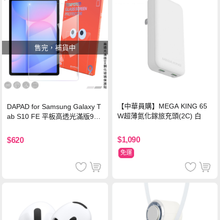
售完，補貨中
【中華員購】MEGA KING 65
DAPAD for Samsung Galaxy T
W超薄氮化鎵旅充頭(2C) 白
ab S10 FE 平板高透光滿版9H
鋼化玻璃保護貼
$1,090
$620
免運