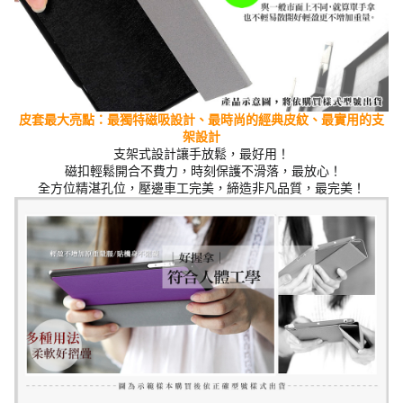
皮套最大亮點：最獨特磁吸設計、最時尚的經典
皮紋
、最實用的支
架設計
支架式設計讓手放鬆，最好用！
磁扣輕鬆開合不費力，時刻保護不滑落，最放心！
全方位精湛孔位，壓邊車工完美，締造非凡品質，最完美！