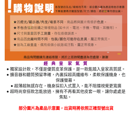
經 典 皇 家 氣 質
● 獨家設計款，不僅是優質皮革保護，是一款能踏入皇家高質感。
● 擴音器和聽筒預留準確，內裏採超高纖維布，柔軟保護機身，也
保護螢幕。
● 超薄超無感存在，機身採扣入式置入，能不阻擋視覺更寬廣
● 超時尚穿搭款怎能放過，擁有不再看其他皮套一眼，讓你處處是
焦點。
部分圖片為產品示意圖，出貨時將依照正確型號出貨