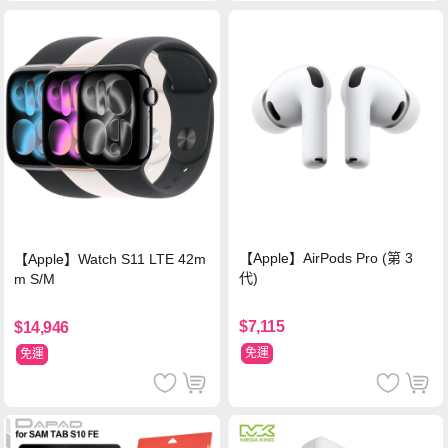
【Apple】AirPods Pro (第 3
【Apple】Watch S11 LTE 42m
代)
m S/M
$7,115
$14,946
免運
免運