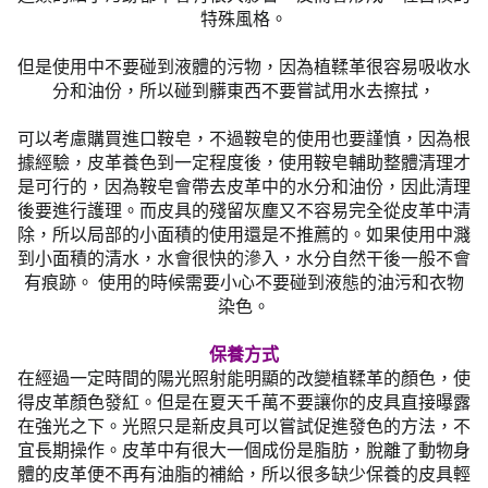
特殊風格。
但是使用中不要碰到液體的污物，因為植鞣革很容易吸收水
分和油份，所以碰到髒東西不要嘗試用水去擦拭，
可以考慮購買進口鞍皂，不過鞍皂的使用也要謹慎，因為根
據經驗，皮革養色到一定程度後，使用鞍皂輔助整體清理才
是可行的，因為鞍皂會帶去皮革中的水分和油份，因此清理
後要進行護理。而皮具的殘留灰塵又不容易完全從皮革中清
除，所以局部的小面積的使用還是不推薦的。如果使用中濺
到小面積的清水，水會很快的滲入，水分自然干後一般不會
有痕跡。 使用的時候需要小心不要碰到液態的油污和衣物
染色。
保養方式
在經過一定時間的陽光照射能明顯的改變植鞣革的顏色，使
得皮革顏色發紅。但是在夏天千萬不要讓你的皮具直接曝露
在強光之下。光照只是新皮具可以嘗試促進發色的方法，不
宜長期操作。皮革中有很大一個成份是脂肪，脫離了動物身
體的皮革便不再有油脂的補給，所以很多缺少保養的皮具輕