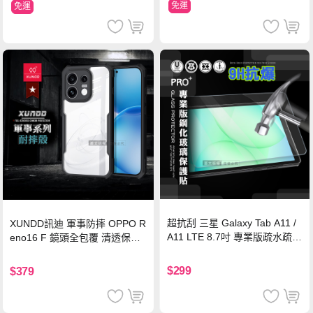
免運
免運
超抗刮 三星 Galaxy Tab A11 /
XUNDD訊迪 軍事防摔 OPPO R
A11 LTE 8.7吋 專業版疏水疏油
eno16 F 鏡頭全包覆 清透保護
9H鋼化玻璃膜 平板玻璃貼
殼 手機殼(夜幕黑)
$299
$379