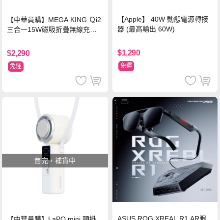
【Apple】 40W 動態電源轉接
【中華員購】MEGA KING Ｑi2
器 (最高輸出 60W)
三合一15W磁吸折疊無線充電
支架 黑
$1,290
$2,290
免運
免運
售完，補貨中
ASUS ROG XREAL R1 AR眼
【中華員購】LaPO mini 頸掛