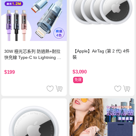
【Apple】AirTag (第 2 代) 4件
30W 極光芯系列 防過熱+耐拉
裝
快充線 Type-C to Lightning 傳
輸充電線(1.2M)黑色
$3,090
$199
免運