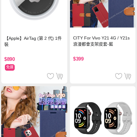
CITY For Vivo Y21 4G / Y21s
【Apple】AirTag (第 2 代) 1件
浪漫都會支架皮套-藍
裝
$399
$890
免運