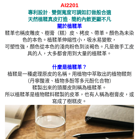
AI2201
專利設計 ‧ 雙側寬度可調如訂做般合適
天然植鞣真皮打造
‧ 簡約內斂更顯不凡
關於植鞣革
鞣革也稱皮雕皮、樹膏（糕）皮、栲皮、帶革。顏色為未染
色的本色。植鞣革伸縮性小，吸水易變軟，
可塑性強，顏色從本色的淺肉粉色到淡褐色。凡是做手工皮
具的人，大多都會用到大量的植鞣革。
什麼是植鞣革？
植鞣是一種處理原皮的名稱。用植物中萃取出的植物鞣劑
（丹寧酸液、植物多酚等多元酚化合物）
鞣製出來的頭層皮則稱為植鞣革。
所以植鞣革是植物鞣料鞣製的皮革，也有人稱為樹膏皮，或
寫成了樹糕皮。