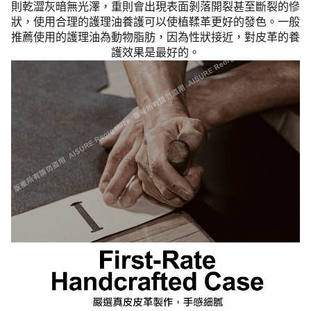
則乾澀灰暗無光澤，重則會出現表面剝落開裂甚至斷裂的慘
狀，使用合理的護理油養護可以使植鞣革更好的發色。一般
推薦使用的護理油為動物脂肪，因為性狀接近，對皮革的養
護效果是最好的。