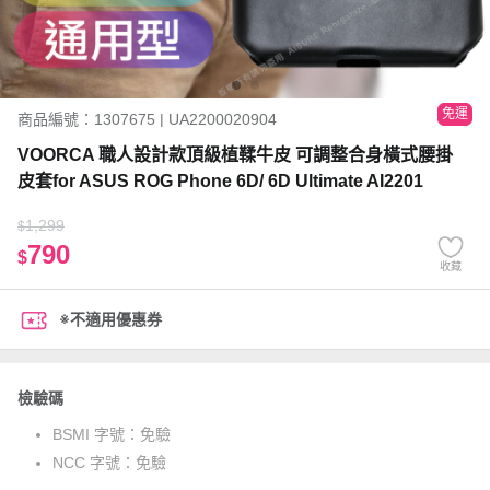
免運
商品編號：1307675 | UA2200020904
VOORCA 職人設計款頂級植鞣牛皮 可調整合身橫式腰掛
皮套for ASUS ROG Phone 6D/ 6D Ultimate AI2201
1,299
$
790
$
收藏
※不適用優惠券
檢驗碼
BSMI 字號：
免驗
NCC 字號：
免驗