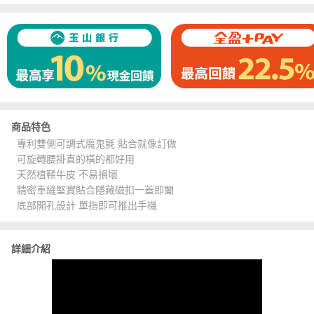
商品特色
專利雙側可調式魔鬼氈 貼合就像訂做
可旋轉腰掛直的橫的都好用
天然植鞣牛皮 不易損壞
精密車縫堅實貼合隱藏磁扣一蓋即闔
底部開孔設計 單指即可推出手機
詳細介紹