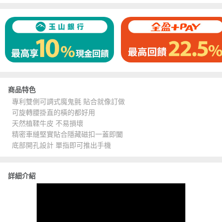
商品特色
專利雙側可調式魔鬼氈 貼合就像訂做
可旋轉腰掛直的橫的都好用
天然植鞣牛皮 不易損壞
精密車縫堅實貼合隱藏磁扣一蓋即闔
底部開孔設計 單指即可推出手機
詳細介紹