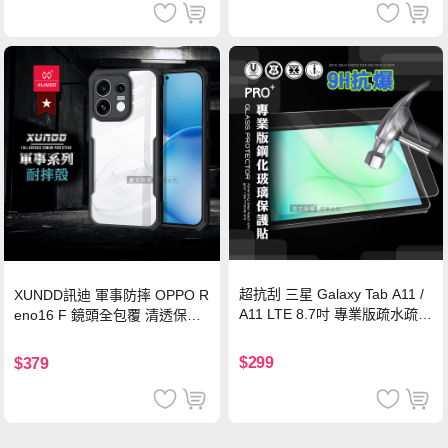
超抗刮 三星 Galaxy Tab A11 /
XUNDD訊迪 軍事防摔 OPPO R
A11 LTE 8.7吋 專業版疏水疏油
eno16 F 鏡頭全包覆 清透保護
9H鋼化玻璃膜 平板玻璃貼
殼 手機殼(夜幕黑)
$299
$379