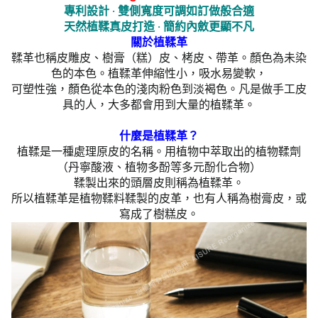
專利設計 ‧ 雙側寬度可調如訂做般合適
天然植鞣真皮打造
‧ 簡約內斂更顯不凡
關於植鞣革
鞣革也稱皮雕皮、樹膏（糕）皮、栲皮、帶革。顏色為未染
色的本色。植鞣革伸縮性小，吸水易變軟，
可塑性強，顏色從本色的淺肉粉色到淡褐色。凡是做手工皮
具的人，大多都會用到大量的植鞣革。
什麼是植鞣革？
植鞣是一種處理原皮的名稱。用植物中萃取出的植物鞣劑
（丹寧酸液、植物多酚等多元酚化合物）
鞣製出來的頭層皮則稱為植鞣革。
所以植鞣革是植物鞣料鞣製的皮革，也有人稱為樹膏皮，或
寫成了樹糕皮。