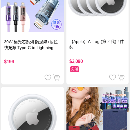
【Apple】AirTag (第 2 代) 4件
30W 極光芯系列 防過熱+耐拉
裝
快充線 Type-C to Lightning 傳
輸充電線(1.2M)黑色
$3,090
$199
免運