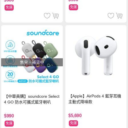
免運
免運
售完，補貨中
【Apple】AirPods 4 藍芽耳機
【中華員購】soundcore Select
主動式降噪款
4 GO 防水可攜式藍牙喇叭
$5,690
$990
免運
免運