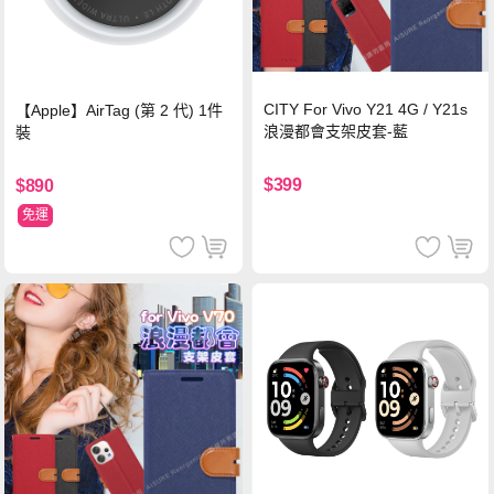
CITY For Vivo Y21 4G / Y21s
【Apple】AirTag (第 2 代) 1件
浪漫都會支架皮套-藍
裝
$399
$890
免運