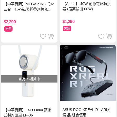
【Apple】 40W 動態電源轉接
【中華員購】MEGA KING Ｑi2
器 (最高輸出 60W)
三合一15W磁吸折疊無線充電
支架 黑
$1,290
$2,290
免運
免運
售完，補貨中
ASUS ROG XREAL R1 AR眼
【中華員購】LaPO mini 頸掛
鏡 黑 組合優惠
式製冷風扇 LF-06