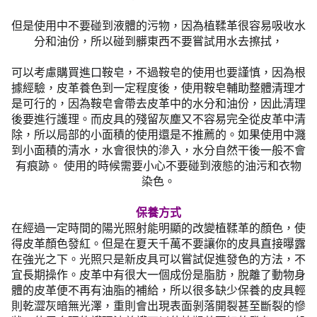
但是使用中不要碰到液體的污物，因為植鞣革很容易吸收水
分和油份，所以碰到髒東西不要嘗試用水去擦拭，
可以考慮購買進口鞍皂，不過鞍皂的使用也要謹慎，因為根
據經驗，皮革養色到一定程度後，使用鞍皂輔助整體清理才
是可行的，因為鞍皂會帶去皮革中的水分和油份，因此清理
後要進行護理。而皮具的殘留灰塵又不容易完全從皮革中清
除，所以局部的小面積的使用還是不推薦的。如果使用中濺
到小面積的清水，水會很快的滲入，水分自然干後一般不會
有痕跡。 使用的時候需要小心不要碰到液態的油污和衣物
染色。
保養方式
在經過一定時間的陽光照射能明顯的改變植鞣革的顏色，使
得皮革顏色發紅。但是在夏天千萬不要讓你的皮具直接曝露
在強光之下。光照只是新皮具可以嘗試促進發色的方法，不
宜長期操作。皮革中有很大一個成份是脂肪，脫離了動物身
體的皮革便不再有油脂的補給，所以很多缺少保養的皮具輕
則乾澀灰暗無光澤，重則會出現表面剝落開裂甚至斷裂的慘