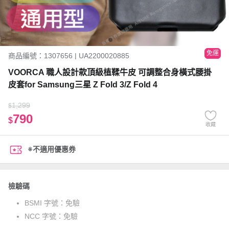
免運
商品編號：1307656 | UA2200020885
VOORCA 職人設計款頂級植鞣牛皮 可調整合身橫式腰掛
皮套for Samsung三星 Z Fold 3/Z Fold 4
1,299
$
790
$
收藏
※不適用優惠券
檢驗碼
BSMI 字號：
免驗
NCC 字號：
免驗