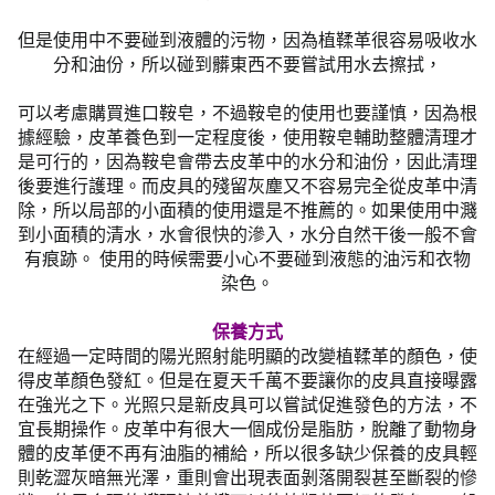
但是使用中不要碰到液體的污物，因為植鞣革很容易吸收水
分和油份，所以碰到髒東西不要嘗試用水去擦拭，
可以考慮購買進口鞍皂，不過鞍皂的使用也要謹慎，因為根
據經驗，皮革養色到一定程度後，使用鞍皂輔助整體清理才
是可行的，因為鞍皂會帶去皮革中的水分和油份，因此清理
後要進行護理。而皮具的殘留灰塵又不容易完全從皮革中清
除，所以局部的小面積的使用還是不推薦的。如果使用中濺
到小面積的清水，水會很快的滲入，水分自然干後一般不會
有痕跡。 使用的時候需要小心不要碰到液態的油污和衣物
染色。
保養方式
在經過一定時間的陽光照射能明顯的改變植鞣革的顏色，使
得皮革顏色發紅。但是在夏天千萬不要讓你的皮具直接曝露
在強光之下。光照只是新皮具可以嘗試促進發色的方法，不
宜長期操作。皮革中有很大一個成份是脂肪，脫離了動物身
體的皮革便不再有油脂的補給，所以很多缺少保養的皮具輕
則乾澀灰暗無光澤，重則會出現表面剝落開裂甚至斷裂的慘