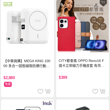
CITY都會風 OPPO Reno16 F
【中華員購】MEGA KING 100
插卡立架磁力手機皮套 有吊飾
00 多合一固態磁吸防爆行動電
孔(承諾黑)
源 冰曜白
$399
$2,880
免運