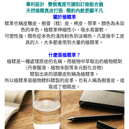
專利設計 ‧ 雙側寬度可調如訂做般合適
天然植鞣真皮打造
‧ 簡約內斂更顯不凡
關於植鞣革
鞣革也稱皮雕皮、樹膏（糕）皮、栲皮、帶革。顏色為未染
色的本色。植鞣革伸縮性小，吸水易變軟，
可塑性強，顏色從本色的淺肉粉色到淡褐色。凡是做手工皮
具的人，大多都會用到大量的植鞣革。
什麼是植鞣革？
植鞣是一種處理原皮的名稱。用植物中萃取出的植物鞣劑
（丹寧酸液、植物多酚等多元酚化合物）
鞣製出來的頭層皮則稱為植鞣革。
所以植鞣革是植物鞣料鞣製的皮革，也有人稱為樹膏皮，或
寫成了樹糕皮。