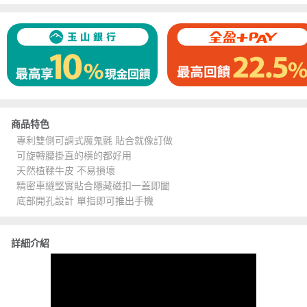
商品特色
專利雙側可調式魔鬼氈 貼合就像訂做
可旋轉腰掛直的橫的都好用
天然植鞣牛皮 不易損壞
精密車縫堅實貼合隱藏磁扣一蓋即闔
底部開孔設計 單指即可推出手機
詳細介紹