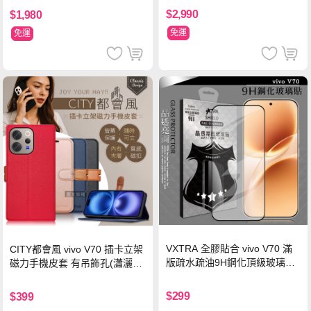
$2,990
$1,980
免運
免運
VXTRA 全膠貼合 vivo V70 滿
CITY都會風 vivo V70 插卡立架
版疏水疏油9H鋼化頂級玻璃貼
磁力手機皮套 有吊飾孔(瀟灑
保護貼(黑)
藍)
$299
$399