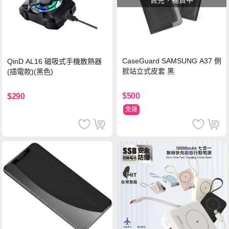
售完，補貨中
CaseGuard SAMSUNG A37 側
QinD AL16 磁吸式手機散熱器
掀站立式皮套 黑
(插電款)(黑色)
$500
$290
免運