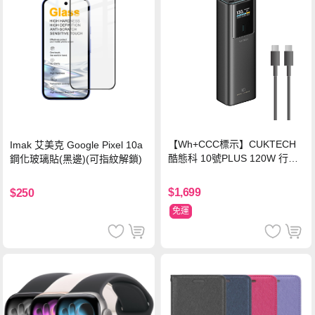
【Wh+CCC標示】CUKTECH
Imak 艾美克 Google Pixel 10a
酷態科 10號PLUS 120W 行動
鋼化玻璃貼(黑邊)(可指紋解鎖)
電源 15000mAh (PB150P)-黑
色
$1,699
$250
免運