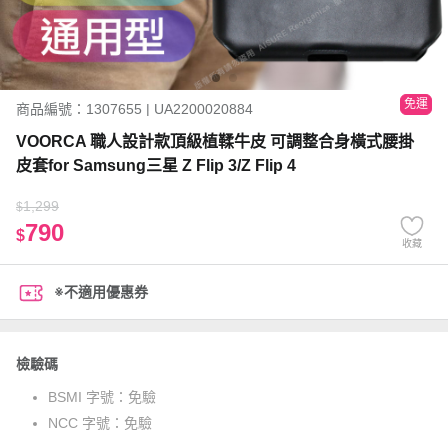
免運
商品編號：1307655 | UA2200020884
VOORCA 職人設計款頂級植鞣牛皮 可調整合身橫式腰掛
皮套for Samsung三星 Z Flip 3/Z Flip 4
1,299
$
790
$
收藏
※不適用優惠券
檢驗碼
BSMI 字號：
免驗
NCC 字號：
免驗