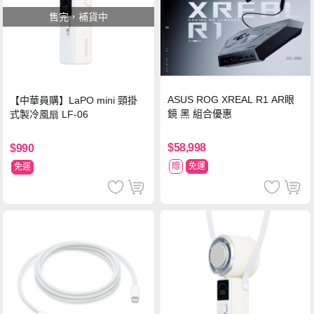
售完，補貨中
ASUS ROG XREAL R1 AR眼
【中華員購】LaPO mini 頸掛
鏡 黑 組合優惠
式製冷風扇 LF-06
$58,998
$990
贈
免運
免運