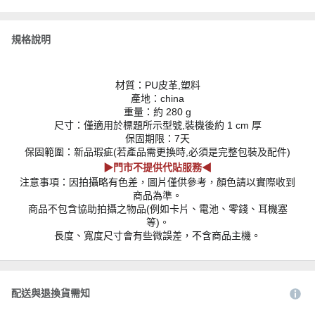
規格說明
材質：PU皮革,塑料
產地：china
重量：約 280 g
尺寸：僅適用於標題所示型號,裝機後約 1 cm 厚
保固期限：7天
保固範圍：新品瑕疵(若產品需更換時,必須是完整包裝及配件)
▶門市不提供代貼服務◀
注意事項：因拍攝略有色差，圖片僅供參考，顏色請以實際收到
商品為準。
商品不包含協助拍攝之物品(例如卡片、電池、零錢、耳機塞
等)。
長度、寬度尺寸會有些微誤差，不含商品主機。
配送與退換貨需知