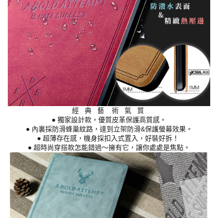
經 典 藝 術 氣 質
● 獨家設計款，優質皮革保護高質感。
● 內裏採防滑蜂巢紋路，達到立架防滑&保護螢幕效果。
● 超薄存在感，機身採扣入式置入，好裝好拆！
● 超時尚穿搭款怎能錯過～擁有它，讓你處處是焦點。