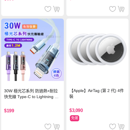
【Apple】AirTag (第 2 代) 4件
30W 極光芯系列 防過熱+耐拉
裝
快充線 Type-C to Lightning 傳
輸充電線(1.2M)黑色
$3,090
$199
免運