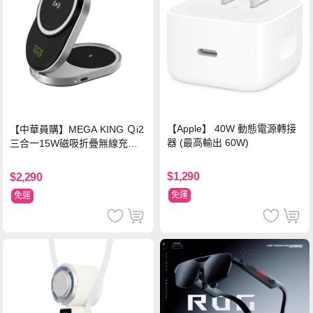
【Apple】 40W 動態電源轉接
【中華員購】MEGA KING Ｑi2
器 (最高輸出 60W)
三合一15W磁吸折疊無線充電
支架 黑
$1,290
$2,290
免運
免運