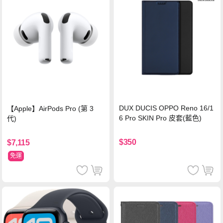
DUX DUCIS OPPO Reno 16/1
【Apple】AirPods Pro (第 3
6 Pro SKIN Pro 皮套(藍色)
代)
$350
$7,115
免運