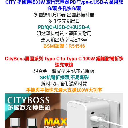
CITY 多國轉換33W 旅行充電器 PD/Type-c/USB-A 萬用旅
充頭 多孔快充頭
多國通用充電器 出國必備神器
多孔快充輸出口
PD/QC+USB-C+3USB-A
阻燃塑料材質，堅固又耐用
最大輸出功率高達33W
BSMI認證：R54546
CityBoss勇固系列 Type-C to Type-C 100W 編織耐彎折快
速充電線
鋁合金一體成型注塑,不意脫落
SR抗彎折接頭,不易斷裂
線材採用強化編織材質
手機與平板快充最大支援100W大功率