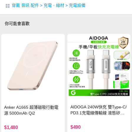
穿戴 音訊 配件
>
充電．線材
>
充電設備
你可能會喜歡
AIDOGA 240W快充 雙Type-C/
Anker A1665 超薄磁吸行動電
PD3.1充電線傳輸線 液態矽膠
源 5000mAh Qi2
硅膠 2M 支援iPhone17/安卓/手
機/平板/筆電
$490
$1,480