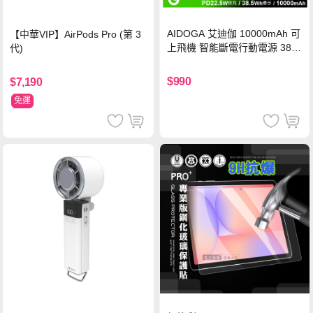
AIDOGA 艾迪伽 10000mAh 可
【中華VIP】AirPods Pro (第 3
上飛機 智能斷電行動電源 38.5
代)
Wh PD雙向快充充電線 鈦銀 台
灣BSMI/中國CCC/歐美CE/FCC
$990
$7,190
認證
免運