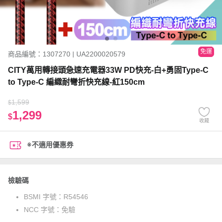
免運
商品編號：1307270 | UA2200020579
CITY萬用轉接頭急速充電器33W PD快充-白+勇固Type-C
to Type-C 編織耐彎折快充線-紅150cm
1,599
$
1,299
$
收藏
※不適用優惠券
檢驗碼
BSMI 字號：
R54546
NCC 字號：
免驗