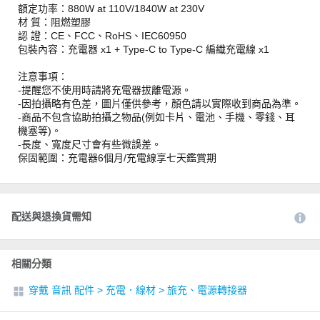
額定功率：880W at 110V/1840W at 230V
材 質：阻燃塑膠
認 證：CE、FCC、RoHS、IEC60950
包裝內容：充電器 x1 + Type-C to Type-C 編織充電線 x1
注意事項：
-提醒您不使用時請將充電器拔離電源。
-因拍攝略有色差，圖片僅供參考，顏色請以實際收到商品為準。
-商品不包含協助拍攝之物品(例如卡片、電池、手機、零錢、耳
機塞等)。
-長度、寬度尺寸會有些微誤差。
保固範圍：充電器6個月/充電線享七天鑑賞期
配送與退換貨需知
相關分類
穿戴 音訊 配件
>
充電．線材
>
旅充、電源轉接器