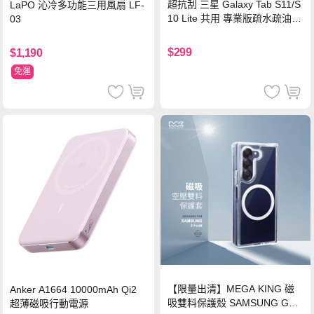
超抗刮 三星 Galaxy Tab S11/S
LaPO 沁冷多功能三用風扇 LF-
10 Lite 共用 專業版疏水疏油9
03
H鋼化玻璃膜 平板玻璃貼
$299
$1,190
免運
【限量出清】MEGA KING 磁
Anker A1664 10000mAh Qi2
吸雙料保護殼 SAMSUNG Gala
超薄磁吸行動電源