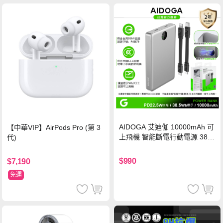
AIDOGA 艾迪伽 10000mAh 可
【中華VIP】AirPods Pro (第 3
上飛機 智能斷電行動電源 38.5
代)
Wh PD雙向快充充電線 鈦銀 台
灣BSMI/中國CCC/歐美CE/FCC
$990
$7,190
認證
免運