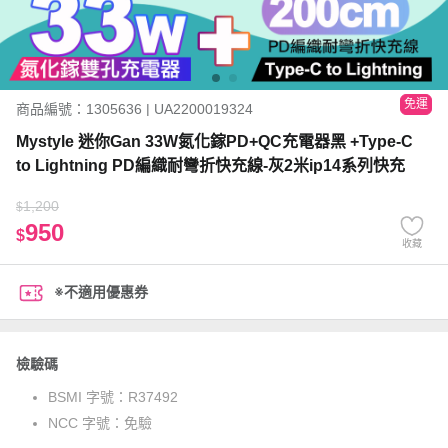
免運
商品編號：1305636 | UA2200019324
Mystyle 迷你Gan 33W氮化鎵PD+QC充電器黑 +Type-C
to Lightning PD編織耐彎折快充線-灰2米ip14系列快充
1,200
$
950
$
收藏
※不適用優惠券
檢驗碼
BSMI 字號：
R37492
NCC 字號：
免驗