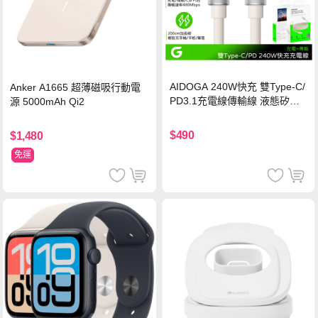
AIDOGA 240W快充 雙Type-C/
Anker A1665 超薄磁吸行動電
PD3.1充電線傳輸線 液態矽膠
源 5000mAh Qi2
硅膠 2M 支援iPhone17/安卓/手
機/平板/筆電
$490
$1,480
免運