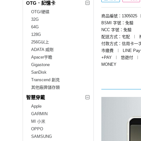
OTG．記憶卡
OTG/硬碟
商品編號：1305025
32G
BSMI 字號：免驗
64G
NCC 字號：免驗
128G
配送方式：宅配
︱
256G以上
付款方式：信用卡一
ADATA 威剛
市繳費
︱
LINE Pa
Apacer宇瞻
+PAY
︱
悠遊付
︱
MONEY
Gigastone
SanDisk
Transcend 創見
其他廠牌儲存類
智慧穿戴
Apple
GARMIN
MI 小米
OPPO
SAMSUNG