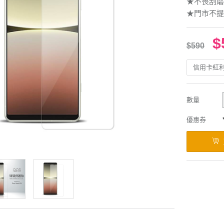
★不畏刮磨
★門市不提
$
$590
信用卡紅
數量
優惠券