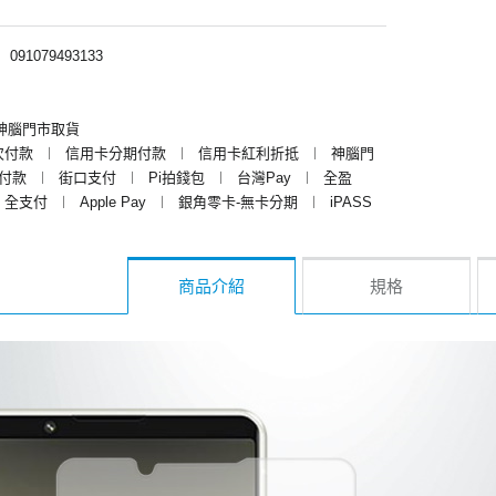
︱
091079493133
神腦門市取貨
次付款
︱
信用卡分期付款
︱
信用卡紅利折抵
︱
神腦門
y付款
︱
街口支付
︱
Pi拍錢包
︱
台灣Pay
︱
全盈
全支付
︱
Apple Pay
︱
銀角零卡-無卡分期
︱
iPASS
商品介紹
規格