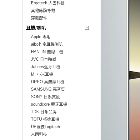
Ergotech 人因科技
其他廠牌穿戴
穿戴配件
耳機/喇叭
Apple 專用
aibo鈞嵐耳機喇叭
HANLIN 無線耳機
JVC 日本時尚
Jabees藍牙耳機
MI 小米耳機
OPPO 真無線耳機
SAMSUNG 高音質
SONY 日系質感
soundcore 藍牙耳機
TDK 日系品牌
TOTU 拓途耳機
UE羅技Logitech
人因科技