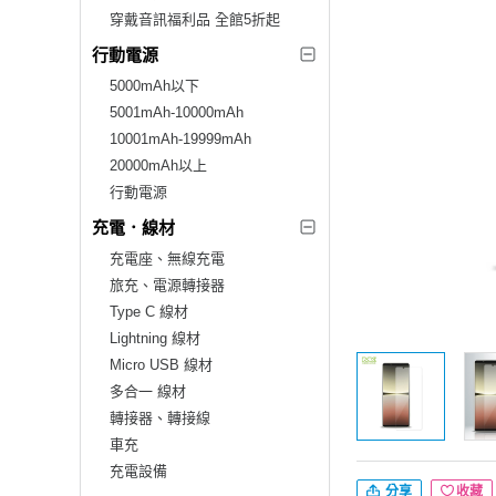
穿戴音訊福利品 全館5折起
行動電源
5000mAh以下
5001mAh-10000mAh
10001mAh-19999mAh
20000mAh以上
行動電源
充電．線材
充電座、無線充電
旅充、電源轉接器
Type C 線材
Lightning 線材
Micro USB 線材
多合一 線材
轉接器、轉接線
車充
充電設備
分享
收藏