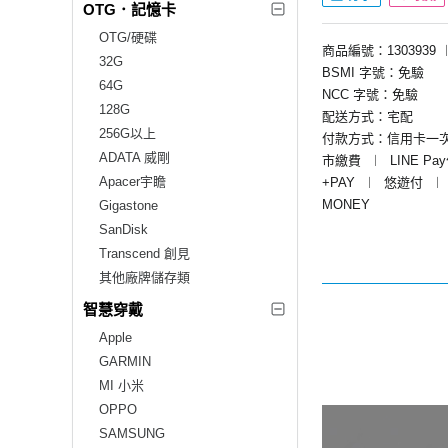
OTG．記憶卡
OTG/硬碟
商品編號：1303939
32G
BSMI 字號：免驗
64G
NCC 字號：免驗
128G
配送方式：宅配
256G以上
付款方式：信用卡一
ADATA 威剛
市繳費
︱
LINE Pa
Apacer宇瞻
+PAY
︱
悠遊付
︱
MONEY
Gigastone
SanDisk
Transcend 創見
其他廠牌儲存類
智慧穿戴
Apple
GARMIN
MI 小米
OPPO
SAMSUNG