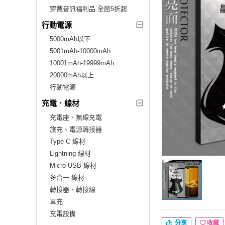
穿戴音訊福利品 全館5折起
行動電源
5000mAh以下
5001mAh-10000mAh
10001mAh-19999mAh
20000mAh以上
行動電源
充電．線材
充電座、無線充電
旅充、電源轉接器
Type C 線材
Lightning 線材
Micro USB 線材
多合一 線材
轉接器、轉接線
車充
充電設備
分享
收藏