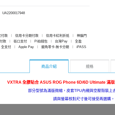
︱
UA2200017948
次付款
︱
信用卡分期付款
︱
信用卡紅利折抵
︱
神腦門
y付款
︱
街口支付
︱
Pi拍錢包
︱
台灣Pay
︱
全盈
全支付
︱
Apple Pay
︱
銀角零卡-無卡分期
︱
iPASS
商品介紹
規格
VXTRA 全膠貼合 ASUS ROG Phone 6D/6D Ultima
部分型號為滿版微縮，皮套TPU內襯與空壓殼裝上
請與螢幕核對尺寸後可接受再選購，