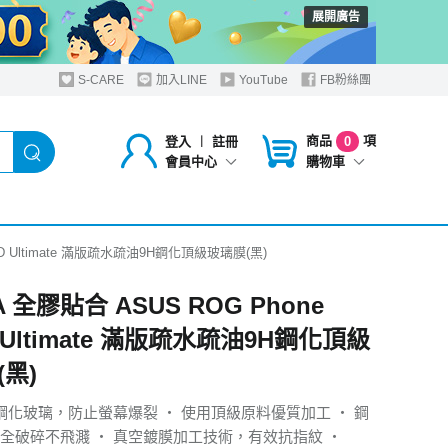
展開廣告
S-CARE
加入LINE
YouTube
FB粉絲團
商品
項
登入
︱
註冊
0
購物車
會員中心
/6D Ultimate 滿版疏水疏油9H鋼化頂級玻璃膜(黑)
A 全膠貼合 ASUS ROG Phone
D Ultimate 滿版疏水疏油9H鋼化頂級
黑)
H鋼化玻璃，防止螢幕爆裂 ‧ 使用頂級原料優質加工 ‧ 鋼
全破碎不飛濺 ‧ 真空鍍膜加工技術，有效抗指紋 ‧