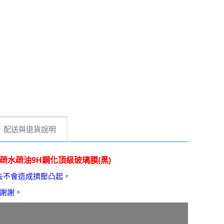
配送與退貨說明
te 滿版疏水疏油9H鋼化頂級玻璃膜(黑)
去不會造成擠壓凸起，
謝謝。