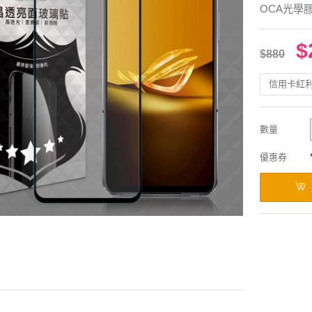
OCA光學
$
$880
信用卡紅
數量
優惠券