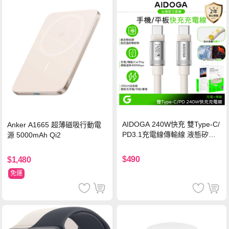
AIDOGA 240W快充 雙Type-C/
Anker A1665 超薄磁吸行動電
PD3.1充電線傳輸線 液態矽膠
源 5000mAh Qi2
硅膠 2M 支援iPhone17/安卓/手
機/平板/筆電
$490
$1,480
免運