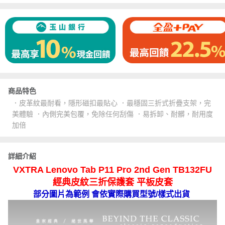
商品特色
．皮革紋最耐看，隱形磁扣最貼心 ．最穩固三折式折疊支架，完
美體驗 ．內側完美包覆，免除任何刮傷 ．易拆卸、耐髒，耐用度
加倍
詳細介紹
VXTRA Lenovo Tab P11 Pro 2nd Gen TB132FU
經典皮紋三折保護套 平板皮套
部分圖片為範例 會依實際購買型號/樣式出貨