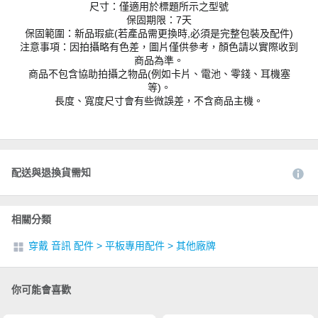
尺寸：僅適用於標題所示之型號
保固期限：7天
保固範圍：新品瑕疵(若產品需更換時,必須是完整包裝及配件)
注意事項：因拍攝略有色差，圖片僅供參考，顏色請以實際收到
商品為準。
商品不包含協助拍攝之物品(例如卡片、電池、零錢、耳機塞
等)。
長度、寬度尺寸會有些微誤差，不含商品主機。
配送與退換貨需知
相關分類
穿戴 音訊 配件
>
平板專用配件
>
其他廠牌
你可能會喜歡