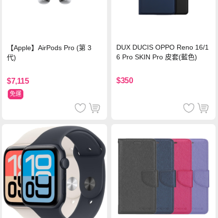
DUX DUCIS OPPO Reno 16/1
【Apple】AirPods Pro (第 3
6 Pro SKIN Pro 皮套(藍色)
代)
$350
$7,115
免運