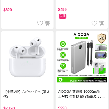
氮化鎵充電器
鋼化玻璃保護貼
$499
$620
免運
AIDOGA 艾迪伽 10000mAh 可
【中華VIP】AirPods Pro (第 3
上飛機 智能斷電行動電源 38.5
代)
Wh PD雙向快充充電線 鈦銀 台
灣BSMI/中國CCC/歐美CE/FCC
$990
$7,190