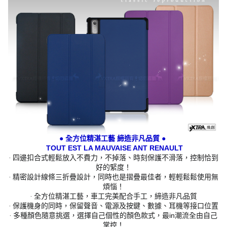
● 全方位精湛工藝 締造非凡品質 ●
TOUT EST LA MAUVAISE ANT RENAULT
‧ 四邊扣合式輕鬆放入不費力，不掉落、時刻保護不滑落，控制恰到
好的緊度！
‧ 精密設計線條三折疊設計，同時也是摺疊最佳者，輕輕鬆鬆使用無
煩惱！
‧ 全方位精湛工藝，車工完美配合手工，締造非凡品質
‧ 保護機身的同時，保留聲音、電源及按鍵、數據、耳機等接口位置
‧ 多種顏色隨意挑選，選擇自己個性的顏色款式，最in潮流全由自己
掌控！