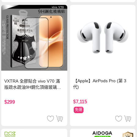
【Apple】AirPods Pro (第 3
VXTRA 全膠貼合 vivo V70 滿
代)
版疏水疏油9H鋼化頂級玻璃貼
保護貼(黑)
$7,115
$299
免運