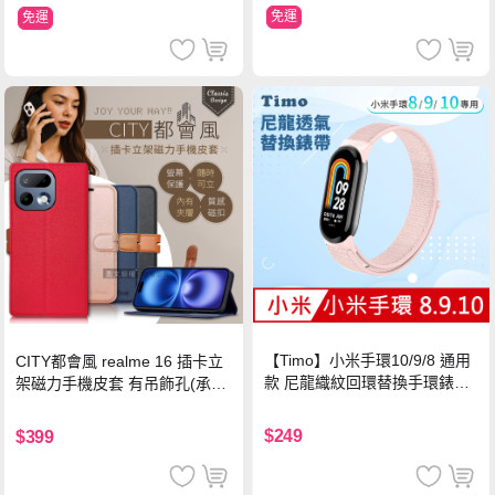
免運
免運
【Timo】小米手環10/9/8 通用
CITY都會風 realme 16 插卡立
款 尼龍織紋回環替換手環錶帶-
架磁力手機皮套 有吊飾孔(承諾
珍珠粉
黑)
$249
$399