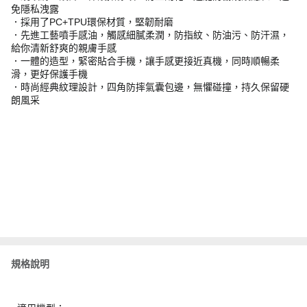
免隱私洩露
．採用了PC+TPU環保材質，堅韌耐磨
．先進工藝噴手感油，觸感細膩柔潤，防指紋、防油污、防汗濕，
給你清新舒爽的親膚手感
．一體的造型，緊密貼合手機，讓手感更接近真機，同時順暢柔
滑，更好保護手機
．時尚經典紋理設計，四角防摔氣囊包邊，無懼碰撞，持久保留硬
朗風采
規格說明