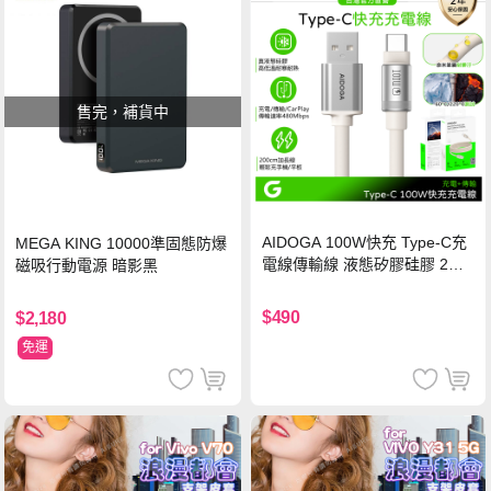
售完，補貨中
AIDOGA 100W快充 Type-C充
MEGA KING 10000準固態防爆
電線傳輸線 液態矽膠硅膠 2M
磁吸行動電源 暗影黑
支援iPhone17/安卓/手機/平板
$490
$2,180
免運