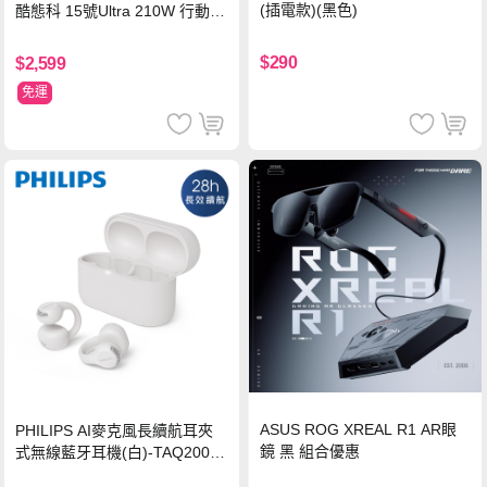
(插電款)(黑色)
酷態科 15號Ultra 210W 行動電
源 20000mAh (PB200U) -灰色
$290
$2,599
免運
ASUS ROG XREAL R1 AR眼
PHILIPS AI麥克風長續航耳夾
鏡 黑 組合優惠
式無線藍牙耳機(白)-TAQ2000
WT