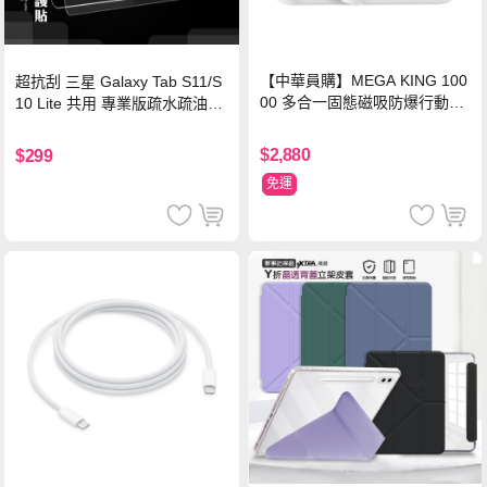
【中華員購】MEGA KING 100
超抗刮 三星 Galaxy Tab S11/S
00 多合一固態磁吸防爆行動電
10 Lite 共用 專業版疏水疏油9H
源 冰曜白
鋼化玻璃膜 平板玻璃貼
$2,880
$299
免運