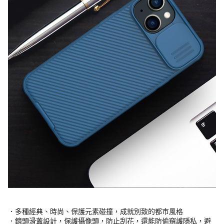
．多種經典、時尚、保護元素碰撞，成就別致的都市風格
．鏡頭滑蓋設計，保護攝像頭，防止刮花，還能防偷窺護隱私，避