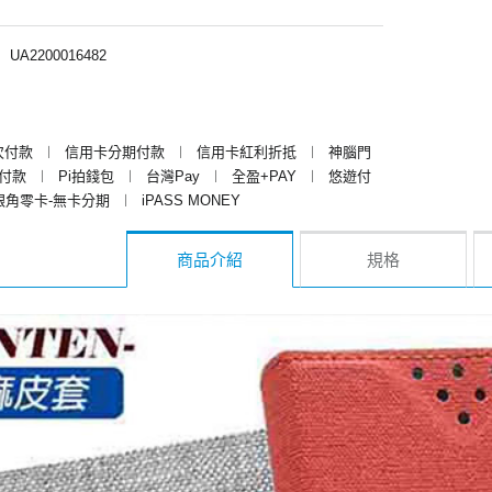
︱
UA2200016482
次付款
︱
信用卡分期付款
︱
信用卡紅利折抵
︱
神腦門
y付款
︱
Pi拍錢包
︱
台灣Pay
︱
全盈+PAY
︱
悠遊付
銀角零卡-無卡分期
︱
iPASS MONEY
商品介紹
規格