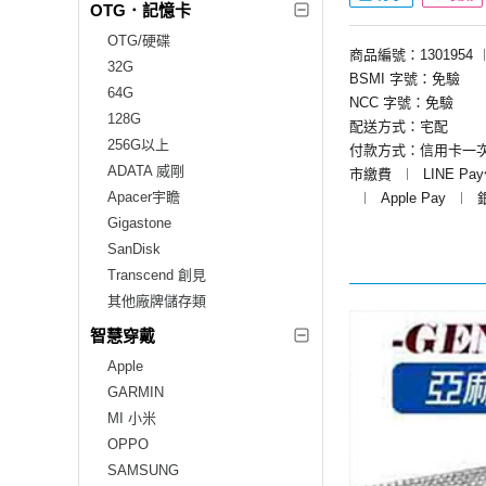
OTG．記憶卡
OTG/硬碟
商品編號：1301954
32G
BSMI 字號：免驗
64G
NCC 字號：免驗
128G
配送方式：宅配
256G以上
付款方式：信用卡一
ADATA 威剛
市繳費
︱
LINE Pa
Apacer宇瞻
︱
Apple Pay
︱
Gigastone
SanDisk
Transcend 創見
其他廠牌儲存類
智慧穿戴
Apple
GARMIN
MI 小米
OPPO
SAMSUNG