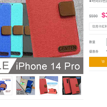
∎時尚四色
$
$590
信用卡紅
數量
優惠券