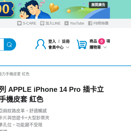
展開廣告
S-CARE
加入LINE
YouTube
FB粉絲團
商品
項
登入
︱
註冊
0
購物車
會員中心
立架磁力手機皮套 紅色
 APPLE iPhone 14 Pro 插卡立
手機皮套 紅色
亞麻紋路皮革，舒適觸感
卡片與悠遊卡+大型鈔票夾
準孔位，功能鍵不受限