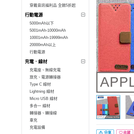
穿戴音訊福利品 全館5折起
行動電源
5000mAh以下
5001mAh-10000mAh
10001mAh-19999mAh
20000mAh以上
行動電源
充電．線材
充電座、無線充電
旅充、電源轉接器
Type C 線材
Lightning 線材
Micro USB 線材
多合一 線材
轉接器、轉接線
車充
充電設備
分享
收藏