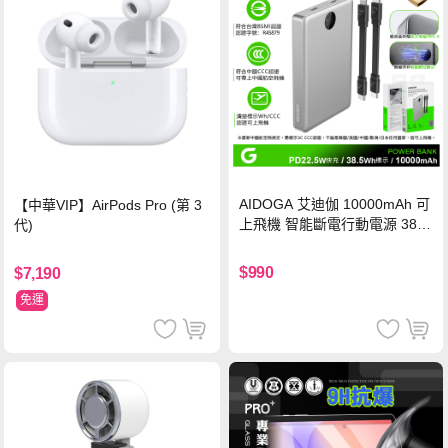
AIDOGA 艾迪伽 10000mAh 可
【中華VIP】AirPods Pro (第 3
上飛機 智能斷電行動電源 38.5
代)
Wh PD雙向快充充電線 鈦銀 台
灣BSMI/中國CCC/歐美CE/FCC
$990
$7,190
認證
免運