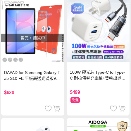
售完，補貨中
100W 極光芯 Type-C to Type-
DAPAD for Samsung Galaxy T
C 耐拉傳輸充電線+雙輸出迷你
ab S10 FE 平板高透光滿版9H
氮化鎵充電器
鋼化玻璃保護貼
$499
$620
免運