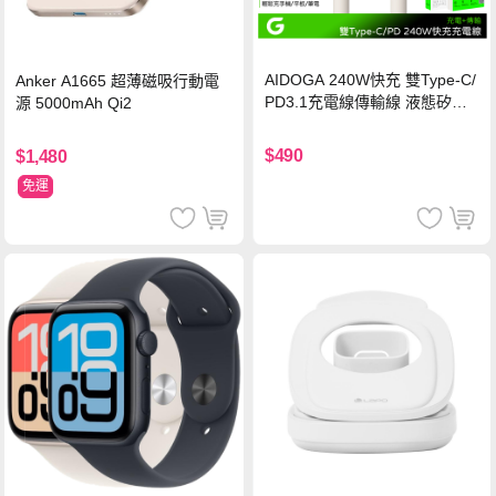
AIDOGA 240W快充 雙Type-C/
Anker A1665 超薄磁吸行動電
PD3.1充電線傳輸線 液態矽膠
源 5000mAh Qi2
硅膠 2M 支援iPhone17/安卓/手
機/平板/筆電
$490
$1,480
免運