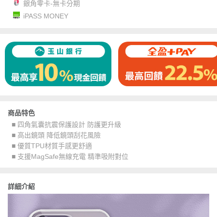
銀角零卡-無卡分期
iPASS MONEY
商品特色
■ 四角氣囊抗震保護設計 防護更升級
■ 高出鏡頭 降低鏡頭刮花風險
■ 優質TPU材質手感更舒適
■ 支援MagSafe無線充電 精準吸附對位
詳細介紹